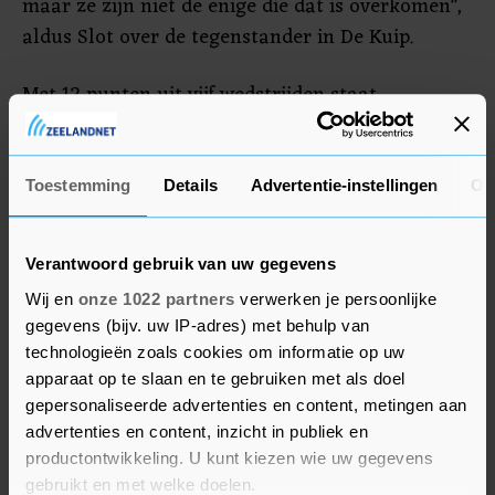
maar ze zijn niet de enige die dat is overkomen",
aldus Slot over de tegenstander in De Kuip.
Met 12 punten uit vijf wedstrijden staat
Feyenoord op de vierde plaats in de Eredivisie. De
ploeg van Slot boekte vorige week een
overtuigende zege in de topper tegen PSV (0-4).
Toestemming
Details
Advertentie-instellingen
Ov
Feyenoord heeft met een wedstrijd minder
gespeeld 4 punten achterstand op koploper Ajax.
Verantwoord gebruik van uw gegevens
Wij en
onze 1022 partners
verwerken je persoonlijke
gegevens (bijv. uw IP-adres) met behulp van
technologieën zoals cookies om informatie op uw
apparaat op te slaan en te gebruiken met als doel
gepersonaliseerde advertenties en content, metingen aan
advertenties en content, inzicht in publiek en
productontwikkeling. U kunt kiezen wie uw gegevens
gebruikt en met welke doelen.