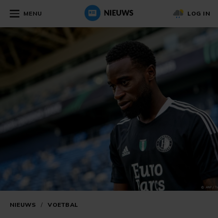
MENU
LOG IN
NIEUWS
/
VOETBAL