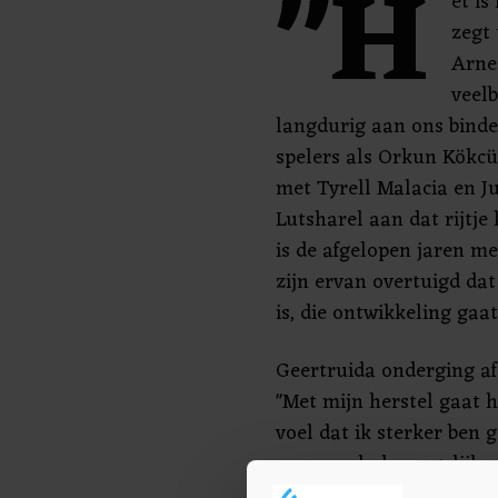
"H
et is
zegt 
Arne
veel
langdurig aan ons binde
spelers als Orkun Kökcü 
met Tyrell Malacia en Jus
Lutsharel aan dat rijtje 
is de afgelopen jaren m
zijn ervan overtuigd dat 
is, die ontwikkeling gaa
Geertruida onderging af
"Met mijn herstel gaat he
voel dat ik sterker ben
er zo snel als mogelijk 
te spelen."