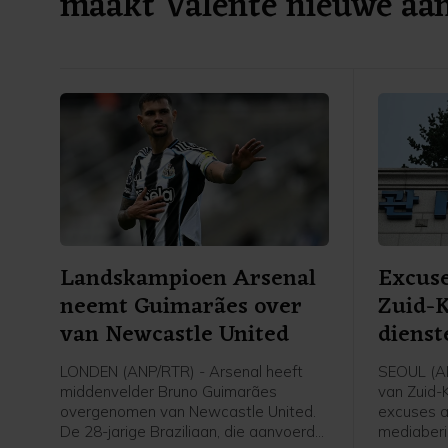
maakt Valente nieuwe aa
Landskampioen Arsenal
Excuse
neemt Guimarães over
Zuid-K
van Newcastle United
dienst
LONDEN (ANP/RTR) - Arsenal heeft
SEOUL (A
middenvelder Bruno Guimarães
van Zuid-K
overgenomen van Newcastle United.
excuses 
De 28-jarige Braziliaan, die aanvoerder
mediaberi