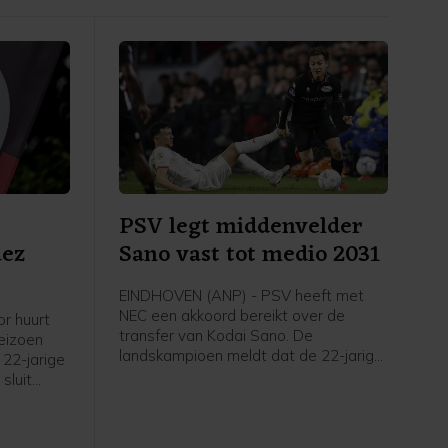
PSV legt middenvelder
uez
Sano vast tot medio 2031
EINDHOVEN (ANP) - PSV heeft met
NEC een akkoord bereikt over de
r huurt
transfer van Kodai Sano. De
eizoen
landskampioen meldt dat de 22-jarige
 22-jarige
middenvelder een contract tot medio
sluit
2031 tekent.
meldt de
die ook
pgenomen