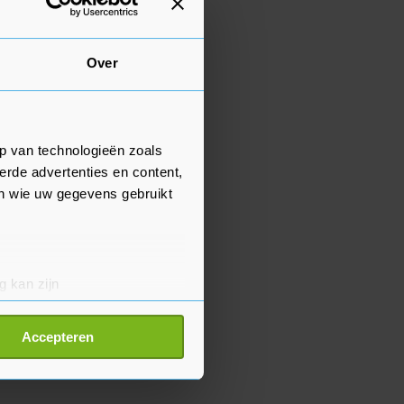
Over
p van technologieën zoals
erde advertenties en content,
en wie uw gegevens gebruikt
g kan zijn
erprinting)
t
detailgedeelte
in. U kunt uw
Accepteren
p onze cookiepagina kun je