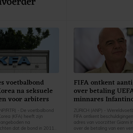
nvoerder
in de overeenkomst.
s voetbalbond
FIFA ontkent aanti
orea na seksuele
over betaling UEF
en voor arbiters
minnares Infantin
NP/RTR) - De voetbalbond
ZÜRICH (ANP) - Wereldvoet
orea (KFA) heeft zijn
FIFA ontkent beschuldiginge
aangeboden na
adres van voorzitter Gianni I
chten dat de bond in 2011
over de betaling van een v