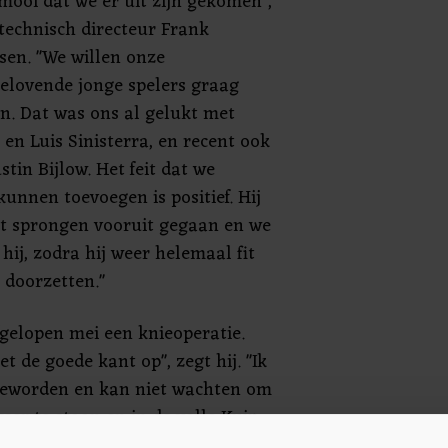
 mooi dat we er uit zijn gekomen",
technisch directeur Frank
sen. "We willen onze
belovende jonge spelers graag
n. Dat was ons al gelukt met
en Luis Sinisterra, en recent ook
tin Bijlow. Het feit dat we
kunnen toevoegen is positief. Hij
et sprongen vooruit gegaan en we
hij, zodra hij weer helemaal fit
t doorzetten."
gelopen mei een knieoperatie.
t de goede kant op", zegt hij. "Ik
 geworden en kan niet wachten om
weer te staan en in de volle Kuip