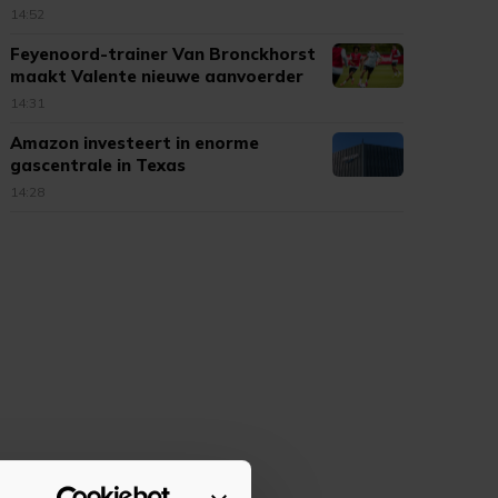
14:52
Feyenoord-trainer Van Bronckhorst
maakt Valente nieuwe aanvoerder
14:31
Amazon investeert in enorme
gascentrale in Texas
14:28