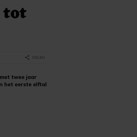
 tot
share
DELEN
 met twee jaar
 het eerste elftal