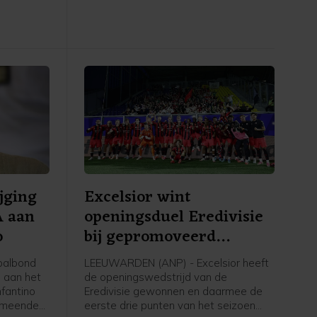
jging
Excelsior wint
A aan
openingsduel Eredivisie
o
bij gepromoveerd
Cambuur
balbond
LEEUWARDEN (ANP) - Excelsior heeft
n aan het
de openingswedstrijd van de
nfantino
Eredivisie gewonnen en daarmee de
ermeende
eerste drie punten van het seizoen