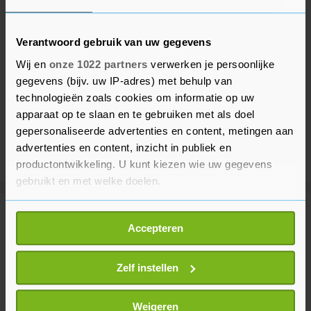
Verantwoord gebruik van uw gegevens
Wij en
onze 1022 partners
verwerken je persoonlijke
gegevens (bijv. uw IP-adres) met behulp van
technologieën zoals cookies om informatie op uw
apparaat op te slaan en te gebruiken met als doel
gepersonaliseerde advertenties en content, metingen aan
advertenties en content, inzicht in publiek en
productontwikkeling. U kunt kiezen wie uw gegevens
gebruikt en met welke doelen.
Als u het toestaat, willen we ook graag:
Meer uit Binnenland
Accepteren
Informatie verzamelen over uw geografische
locatie, die tot een paar meter nauwkeurig kan zijn
Veel brandweer bij natuurbrand in
Uw apparaat identificeren door het actief te
Zelf instellen
Wijchen
scannen op specifieke eigenschappen (fingerprinting)
1 uur geleden
Lees meer over hoe uw persoonlijke gegevens worden
Weigeren