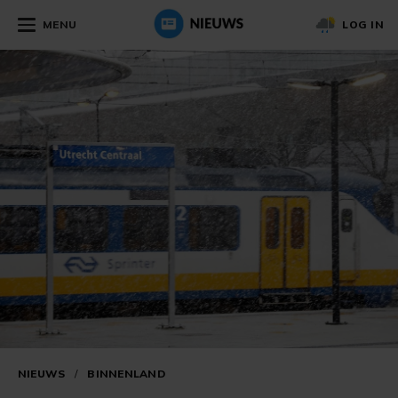
MENU
LOG IN
NIEUWS
/
BINNENLAND