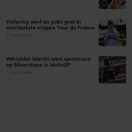
Vollering wint en pakt geel in
voorlaatste etappe Tour de France
17 uur geleden
WK-leider Martín wint sprintrace
op Silverstone in MotoGP
17 uur geleden