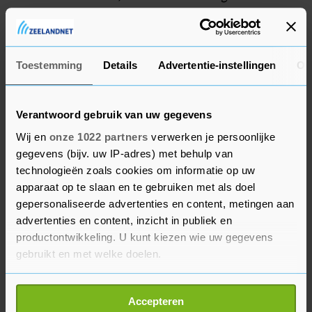
nederlagen tegen Servië (28-29) en Noorwegen
(29-32). De ploeg van Groener eindigde daardoor
niet als tweede, maar als vierde in de groep.
Toestemming
Details
Advertentie-instellingen
Ov
Verantwoord gebruik van uw gegevens
Wij en
onze 1022 partners
verwerken je persoonlijke
gegevens (bijv. uw IP-adres) met behulp van
technologieën zoals cookies om informatie op uw
apparaat op te slaan en te gebruiken met als doel
gepersonaliseerde advertenties en content, metingen aan
advertenties en content, inzicht in publiek en
productontwikkeling. U kunt kiezen wie uw gegevens
gebruikt en met welke doelen.
Als u het toestaat, willen we ook graag:
Accepteren
Informatie verzamelen over uw geografische