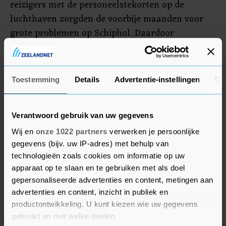
reizigers met de personeelstekorten op de
luchthaven zorgden de voorbije maanden voor
grote problemen op Schiphol. Daardoor
ontstonden onder meer lange wachtrijen voor de
beveiligingscontrole. Schiphol stelde van juli tot
en met oktober een maximumaantal reizigers in.
Toestemming
Details
Advertentie-instellingen
Ov
Daarmee probeert de luchthaven de lange rijen
en bagageproblemen te ondervangen.
Verantwoord gebruik van uw gegevens
Wij en
onze 1022 partners
verwerken je persoonlijke
gegevens (bijv. uw IP-adres) met behulp van
technologieën zoals cookies om informatie op uw
apparaat op te slaan en te gebruiken met als doel
gepersonaliseerde advertenties en content, metingen aan
advertenties en content, inzicht in publiek en
productontwikkeling. U kunt kiezen wie uw gegevens
gebruikt en met welke doelen.