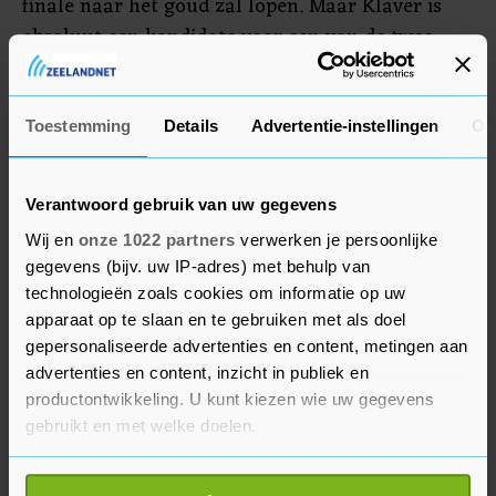
finale naar het goud zal lopen. Maar Klaver is
absoluut een kandidate voor een van de twee
andere kleuren. "Ik ga er niet op vooruitlopen. Ik
heb gewoon heel veel zin in de finale en we gaan
zien wat het wordt."
Toestemming
Details
Advertentie-instellingen
Ov
Verantwoord gebruik van uw gegevens
Wij en
onze 1022 partners
verwerken je persoonlijke
gegevens (bijv. uw IP-adres) met behulp van
technologieën zoals cookies om informatie op uw
apparaat op te slaan en te gebruiken met als doel
gepersonaliseerde advertenties en content, metingen aan
advertenties en content, inzicht in publiek en
productontwikkeling. U kunt kiezen wie uw gegevens
gebruikt en met welke doelen.
Als u het toestaat, willen we ook graag: