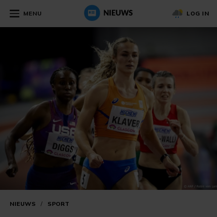
MENU
LOG IN
NIEUWS
/
SPORT