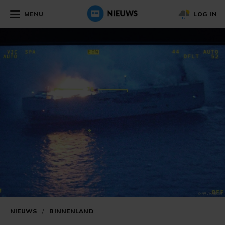
MENU
LOG IN
NIEUWS
/
BINNENLAND