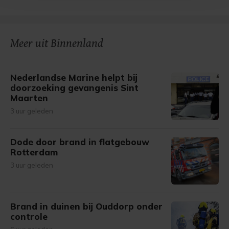
bezoek makkelijker en persoonlijker. Op
onze cookiepagina kun je ons cookiebeleid bekijken en je
gemaakte keuze altijd wijzigen of intrekken.
Meer uit Binnenland
Nederlandse Marine helpt bij
doorzoeking gevangenis Sint
Maarten
3 uur geleden
Dode door brand in flatgebouw
Rotterdam
3 uur geleden
Brand in duinen bij Ouddorp onder
controle