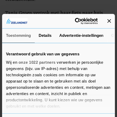
Tanja Groen vertrok met haar fiets naar huis
van een feestje van een Maastrichtse
studentenvereniging. Sindsdien is ze spoorloos.
Meerdere zoekacties bleven door de jaren heen
Toestemming
Details
Advertentie-instellingen
Ov
zonder resultaat.
Verantwoord gebruik van uw gegevens
Wij en
onze 1022 partners
verwerken je persoonlijke
gegevens (bijv. uw IP-adres) met behulp van
technologieën zoals cookies om informatie op uw
apparaat op te slaan en te gebruiken met als doel
gepersonaliseerde advertenties en content, metingen aan
advertenties en content, inzicht in publiek en
productontwikkeling. U kunt kiezen wie uw gegevens
gebruikt en met welke doelen.