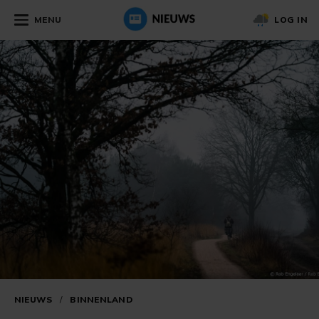
MENU
LOG IN
NIEUWS
/
BINNENLAND