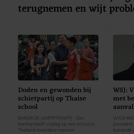
terugnemen en wijt prob
Spanje
Doden en gewonden bij
WSJ: 
schietpartij op Thaise
met be
school
aanva
BANGKOK (ANP/RTR/AFP) - Een
WASHINGT
leerling heeft vrijdag op een school in
president
Thailand meerdere mensen
komende j