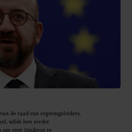
 van de raad van regeringsleiders,
el, wilde hen eerder
n om over Omikron te