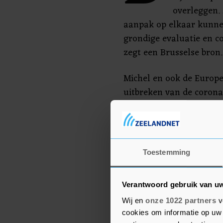
overleggen.
aanpak op elkaar kunne
grondige evaluatie en con
zegt een Brusselse bron.
Michel en ook de Europe
uitbreken van de coronac
lidstaten op één lijn te
overleg, omdat elk land z
gezondheidsbeleid.
Toestemming
Demissionair minister H
ministers van Volksgez
over Omikron.
Verantwoord gebruik van u
Wij en
onze 1022 partners
v
cookies om informatie op uw 