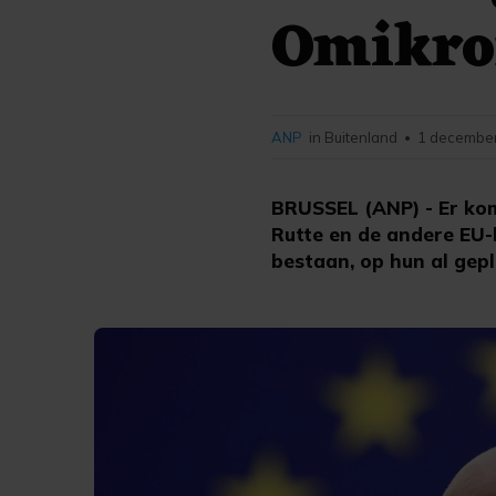
Omikro
ANP
in Buitenland
1 december
•
BRUSSEL (ANP) - Er kom
Rutte en de andere EU-
bestaan, op hun al gep