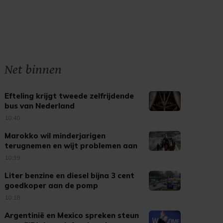
Net binnen
Efteling krijgt tweede zelfrijdende
bus van Nederland
10:40
Marokko wil minderjarigen
terugnemen en wijt problemen aan
Spanje
10:39
Liter benzine en diesel bijna 3 cent
goedkoper aan de pomp
10:18
Argentinië en Mexico spreken steun