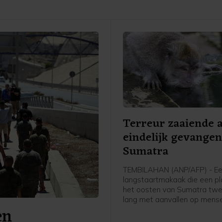
Terreur zaaiende 
eindelijk gevangen
Sumatra
TEMBILAHAN (ANP/AFP) - E
langstaartmakaak die een pl
het oosten van Sumatra tw
lang met aanvallen op mens
en
terroriseerde, is eindelijk doo
gevangen. Het dier viel in T