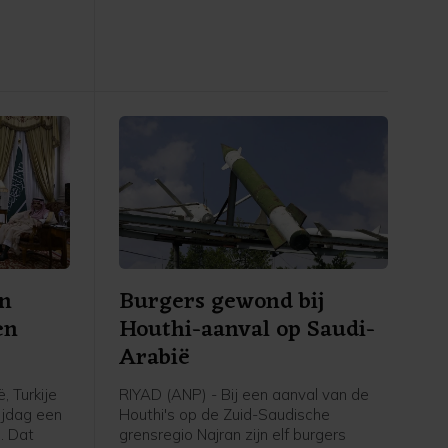
en
Oekraïne.
inderen.
en
Burgers gewond bij
en
Houthi-aanval op Saudi-
Arabië
, Turkije
RIYAD (ANP) - Bij een aanval van de
ijdag een
Houthi's op de Zuid-Saudische
. Dat
grensregio Najran zijn elf burgers