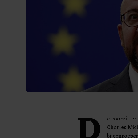
D
e voorzitter
Charles Mich
bijeenroepe