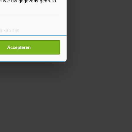
en wie uw gegevens gebruikt
g kan zijn
erprinting)
t
detailgedeelte
in. U kunt uw
Accepteren
p onze cookiepagina kun je