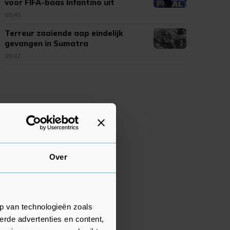
voor FIFA-baas Infantino uit
09:45
Terreur zaaiende aap eindelijk
gevangen in Sumatra
09:42
Over
p van technologieën zoals
erde advertenties en content,