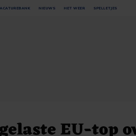
ACATUREBANK
NIEUWS
HET WEER
SPELLETJES
gelaste EU-top o