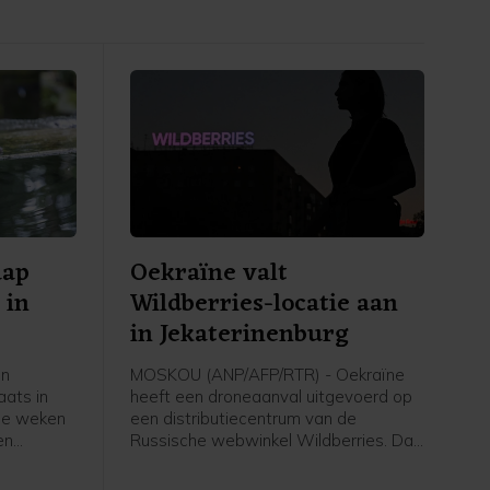
aap
Oekraïne valt
 in
Wildberries-locatie aan
in Jekaterinenburg
en
MOSKOU (ANP/AFP/RTR) - Oekraïne
aats in
heeft een droneaanval uitgevoerd op
ee weken
een distributiecentrum van de
en
Russische webwinkel Wildberries. Dat
r jagers
gebeurde in de stad Jekaterinenburg,
embilahan
ruim 2000 kilometer van de grens met