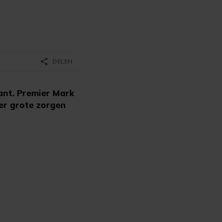
share
DELEN
ant. Premier Mark
er grote zorgen