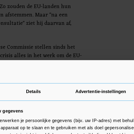
 Zo zouden de EU-landen hun
n afstemmen. Maar "na een
sultatie" ziet hij daarvan af,
se Commissie stellen sinds het
risis alles in het werk om de EU-
 houden. Dat vergt voortdurend
elf beslist over zijn
Details
Advertentie-instellingen
ugo de Jonge en zijn collega-
ondheid spreken elkaar dinsdag
w gegevens
erwerken je persoonlijke gegevens (bijv. uw IP-adres) met behul
apparaat op te slaan en te gebruiken met als doel gepersonalise