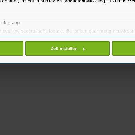
 content, inzicht in publiek en productontwikkeling. U kunt kiez
 ook graag:
 over uw geografische locatie, die tot een paar meter nauwkeuri
eren door het actief te scannen op specifieke eigenschappen (fing
onlijke gegevens worden verwerkt en stel uw voorkeuren in he
Zelf instellen
jzigen of intrekken in de Cookieverklaring.
te beter en wordt jouw bezoek makkelijker en persoonlijker. O
je gemaakte keuze altijd wijzigen of intrekken.