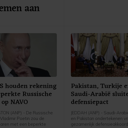
lemen aan
negentien keer mensen aan 
verwondde achttien van zijn
slachtoffers, onder wie ook k
VS houden rekening
Pakistan, Turkije 
perkte Russische
Saudi-Arabië sluit
l op NAVO
defensiepact
ON (ANP) - De Russische
JEDDAH (ANP) - Saudi-Arabië
 Vladimir Poetin zou de
en Pakistan ondertekenen vr
aren met een beperkte
gezamenlijk defensieakkoord