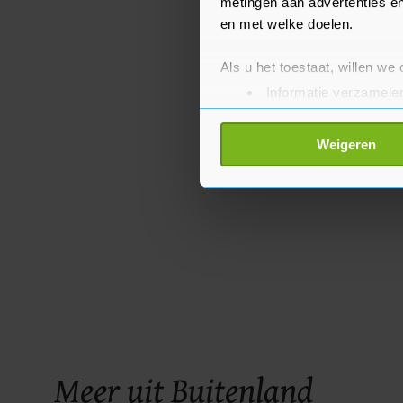
metingen aan advertenties en
en met welke doelen.
Als u het toestaat, willen we
Informatie verzamelen
Uw apparaat identific
Lees meer over hoe uw perso
Weigeren
toestemming op elk moment wi
Met cookies werkt onze websi
ons cookiebeleid bekijken en 
Meer uit Buitenland