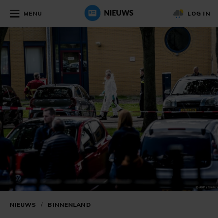
MENU
LOG IN
NIEUWS
/
BINNENLAND