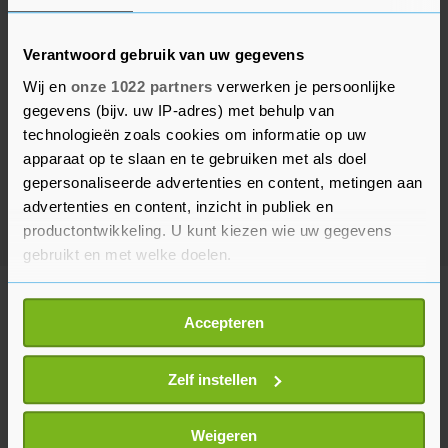
Verantwoord gebruik van uw gegevens
Wij en
onze 1022 partners
verwerken je persoonlijke
gegevens (bijv. uw IP-adres) met behulp van
technologieën zoals cookies om informatie op uw
apparaat op te slaan en te gebruiken met als doel
gepersonaliseerde advertenties en content, metingen aan
advertenties en content, inzicht in publiek en
productontwikkeling. U kunt kiezen wie uw gegevens
gebruikt en met welke doelen.
Meer uit Binnenland
Als u het toestaat, willen we ook graag:
Accepteren
Informatie verzamelen over uw geografische
locatie, die tot een paar meter nauwkeurig kan zijn
Natuurbrand Herperduin onder
Uw apparaat identificeren door het actief te
Zelf instellen
controle, brandweer blijft
scannen op specifieke eigenschappen (fingerprinting)
nablussen
Lees meer over hoe uw persoonlijke gegevens worden
Weigeren
1 uur geleden