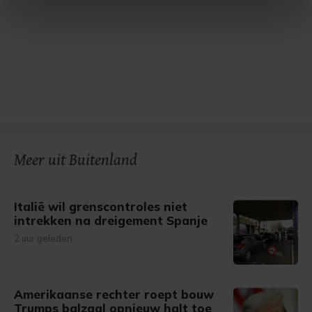
intrekken in de Cookieverklaring.
Met cookies werkt onze website beter en wordt jouw
bezoek makkelijker en persoonlijker. Op
onze cookiepagina kun je ons cookiebeleid bekijken en je
gemaakte keuze altijd wijzigen of intrekken.
Meer uit Buitenland
Italië wil grenscontroles niet
intrekken na dreigement Spanje
2 uur geleden
Amerikaanse rechter roept bouw
Trumps balzaal opnieuw halt toe