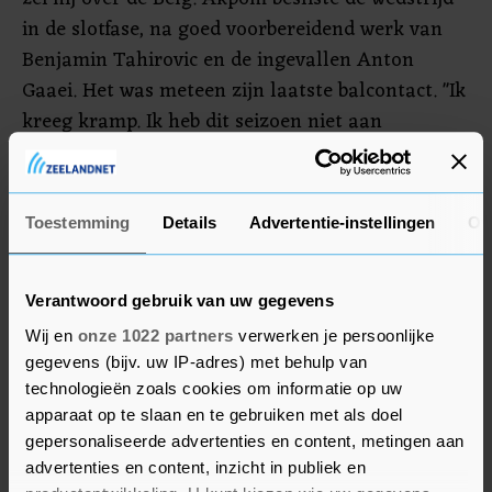
in de slotfase, na goed voorbereidend werk van
Benjamin Tahirovic en de ingevallen Anton
Gaaei. Het was meteen zijn laatste balcontact. "Ik
kreeg kramp. Ik heb dit seizoen niet aan
wedstrijden van negentig minuten kunnen
wennen."
Toestemming
Details
Advertentie-instellingen
Ov
Negen treffers
Akpom speelde dit seizoen nog geen 700 minuten
Verantwoord gebruik van uw gegevens
in de Eredivisie en heeft toch al negen keer
Wij en
onze 1022 partners
verwerken je persoonlijke
gescoord. Gemiddeld treft hij dus binnen tachtig
gegevens (bijv. uw IP-adres) met behulp van
minuten doel. Dat zijn geen slechte cijfers, voor
technologieën zoals cookies om informatie op uw
een spits die eigenlijk geen basisplaats heeft. In
apparaat op te slaan en te gebruiken met als doel
gepersonaliseerde advertenties en content, metingen aan
de winterstop was er belangstelling voor de Brit,
advertenties en content, inzicht in publiek en
maar uiteindelijk wilde Ajax niet meewerken aan