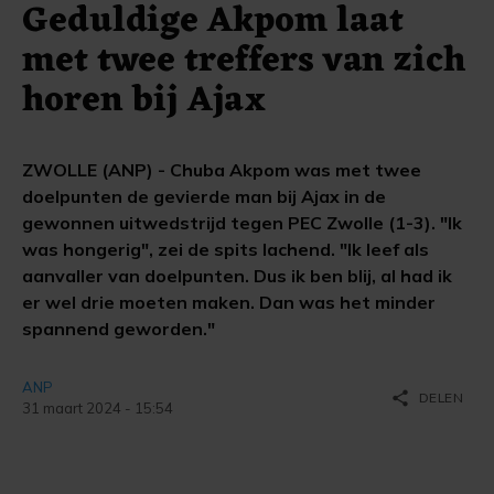
Geduldige Akpom laat
met twee treffers van zich
horen bij Ajax
ZWOLLE (ANP) - Chuba Akpom was met twee
doelpunten de gevierde man bij Ajax in de
gewonnen uitwedstrijd tegen PEC Zwolle (1-3). "Ik
was hongerig", zei de spits lachend. "Ik leef als
aanvaller van doelpunten. Dus ik ben blij, al had ik
er wel drie moeten maken. Dan was het minder
spannend geworden."
ANP
share
DELEN
31 maart 2024 - 15:54