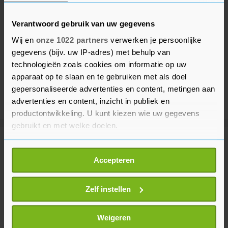
Verantwoord gebruik van uw gegevens
Wij en
onze 1022 partners
verwerken je persoonlijke
gegevens (bijv. uw IP-adres) met behulp van
technologieën zoals cookies om informatie op uw
apparaat op te slaan en te gebruiken met als doel
gepersonaliseerde advertenties en content, metingen aan
advertenties en content, inzicht in publiek en
productontwikkeling. U kunt kiezen wie uw gegevens
gebruikt en met welke doelen.
Meer uit Sport
Als u het toestaat, willen we ook graag:
Accepteren
Informatie verzamelen over uw geografische
locatie, die tot een paar meter nauwkeurig kan zijn
Wielrenner Lemmen voelde 'overal
Uw apparaat identificeren door het actief te
Zelf instellen
pijn' na val voor winst in Polen
scannen op specifieke eigenschappen (fingerprinting)
27 minuten geleden
Lees meer over hoe uw persoonlijke gegevens worden
Weigeren
verwerkt en stel uw voorkeuren in het
detailgedeelte
in.