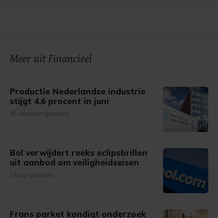
Met cookies werkt onze website beter en wordt jouw
bezoek makkelijker en persoonlijker. Op
onze cookiepagina kun je ons cookiebeleid bekijken en je
gemaakte keuze altijd wijzigen of intrekken.
Meer uit Financieel
Productie Nederlandse industrie
stijgt 4,6 procent in juni
45 minuten geleden
Bol verwijdert reeks eclipsbrillen
uit aanbod om veiligheidseisen
14 uur geleden
Frans parket kondigt onderzoek