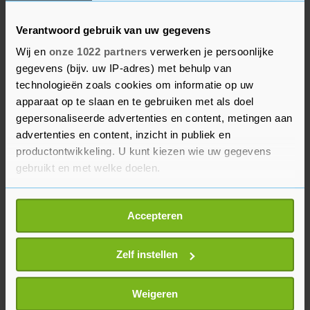
De hoge energiekosten jagen ook huishoudens op
Verantwoord gebruik van uw gegevens
kosten. Verschillende landen in de Europese Unie
Wij en
onze 1022 partners
verwerken je persoonlijke
hebben al ingegrepen om de stijging van de
gegevens (bijv. uw IP-adres) met behulp van
energierekening in te perken. Frankrijk verlengt
technologieën zoals cookies om informatie op uw
de periode waarin maximumtarieven van
apparaat op te slaan en te gebruiken met als doel
elektriciteit gelden tot volgend jaar. Italië trekt
gepersonaliseerde advertenties en content, metingen aan
tientallen miljarden euro's uit om bedrijven en
advertenties en content, inzicht in publiek en
productontwikkeling. U kunt kiezen wie uw gegevens
huishoudens te compenseren voor de gestegen
gebruikt en met welke doelen.
energiekosten. Nederland verlaagde belastingen
op energie en brandstof.
Als u het toestaat, willen we ook graag:
Accepteren
Informatie verzamelen over uw geografische
locatie, die tot een paar meter nauwkeurig kan zijn
Uw apparaat identificeren door het actief te
Zelf instellen
scannen op specifieke eigenschappen (fingerprinting)
Lees meer over hoe uw persoonlijke gegevens worden
Weigeren
verwerkt en stel uw voorkeuren in het
detailgedeelte
in.