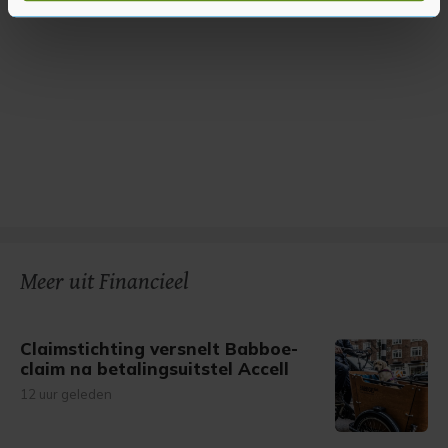
U kunt uw toestemming op elk moment wijzigen of
intrekken in de Cookieverklaring.
Met cookies werkt onze website beter en wordt jouw
bezoek makkelijker en persoonlijker. Op
onze cookiepagina kun je ons cookiebeleid bekijken en je
gemaakte keuze altijd wijzigen of intrekken.
Meer uit Financieel
Claimstichting versnelt Babboe-
claim na betalingsuitstel Accell
12 uur geleden