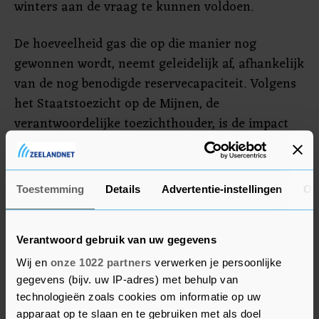
winters aan de vraag te kunnen voldoen.
De hoeveelheid gas die op die manier nog
gewonnen wordt, neemt geleidelijk af, afhankelijk
van de nog benodigde reservecapaciteit. Volgens
het Staatstoezicht op de Mijnen, de
verantwoordelijke toezichthouder, is de impact
op het aardbevingsrisico in alle scenario's "zeer
beperkt".
Toestemming
Details
Advertentie-instellingen
Ov
Dit jaar ligt de gaswinning lager dan
aanvankelijk was geraamd, mede dankzij het
zachte voorjaarsweer. Daardoor komt de
Verantwoord gebruik van uw gegevens
productie in het lopende gasjaar waarschijnlijk
Wij en
onze 1022 partners
verwerken je persoonlijke
voor het eerst sinds eind jaren '60 onder de 10
gegevens (bijv. uw IP-adres) met behulp van
miljard kuub.
technologieën zoals cookies om informatie op uw
apparaat op te slaan en te gebruiken met als doel