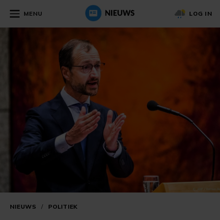
MENU
LOG IN
NIEUWS
/
POLITIEK