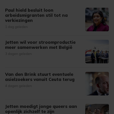
gemaakte keuze altijd wijzigen of intrekken.
Paul hield besluit loon
arbeidsmigranten stil tot na
verkiezingen
1 dag geleden
Jetten wil voor stroomproductie
meer samenwerken met België
3 dagen geleden
Van den Brink stuurt eventuele
asielzoekers vanuit Ceuta terug
4 dagen geleden
Jetten moedigt jonge queers aan
openlijk zichzelf te zijn