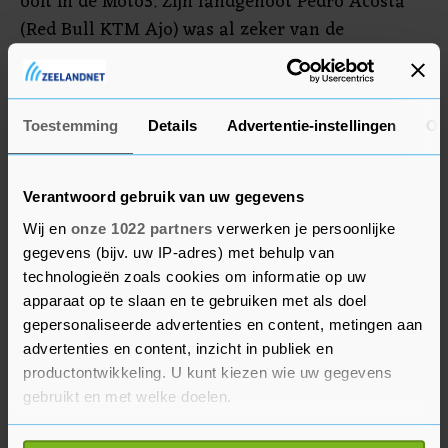
ooit in de Moto3. Zijn landgenoot Pedro Acosta
(Red Bull KTM Ajo) was al zeker van de
wereldtitel. De 17-jarige Spanjaard kwam zondag
kort voor de finish ten val. Hij blijft in de WK-
stand de Italiaan Dennis Foggia (Honda) en
Toestemming
Details
Advertentie-instellingen
Ov
Sergio García voor.
Verantwoord gebruik van uw gegevens
Wij en
onze 1022 partners
verwerken je persoonlijke
gegevens (bijv. uw IP-adres) met behulp van
technologieën zoals cookies om informatie op uw
apparaat op te slaan en te gebruiken met als doel
gepersonaliseerde advertenties en content, metingen aan
advertenties en content, inzicht in publiek en
productontwikkeling. U kunt kiezen wie uw gegevens
gebruikt en met welke doelen.
Als u het toestaat, willen we ook graag: