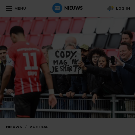
MENU
LOG IN
NIEUWS
/
VOETBAL