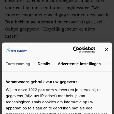
blessures. Carlos Vinícius voegde zich daar kort
voor rust bij met een hamstringblessure. "We
moeten maar niet zoveel gaan trainen deze week.
Dan hebben we niemand meer over straks", zei
Gakpo grappend. "Hopelijk gebeurt er niets
meer."
PSV heeft, met nog drie speelronden te gaan, een
achterstand van 4 punten op Ajax. Volgende
week spelen de Eindhovenaren in De Kuip tegen
Toestemming
Details
Advertentie-instellingen
Ov
Feyenoord, terwijl Ajax op bezoek gaat bij AZ.
Gakpo: "We hebben één taak en dat is winnen bij
Verantwoord gebruik van uw gegevens
Feyenoord. Daarna moeten we pas naar Ajax
Wij en
onze 1022 partners
verwerken je persoonlijke
kijken. Hopelijk worden het daarna nog twee
gegevens (bijv. uw IP-adres) met behulp van
spannende speelronden."
technologieën zoals cookies om informatie op uw
apparaat op te slaan en te gebruiken met als doel