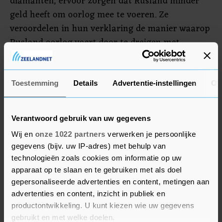
diamanten, ervoor zorgen dat Rusland minder
geld heeft om oorlog mee te voeren. Ze
veroordelen in hun verklaring de manier waarop
Rusland oorlog voert door te dreigen met
kernwapens, graanleveranties te verstoren en
"van de winter een wapen te maken" door onder
meer infrastructuur aan te vallen. De Oekraïense
Toestemming
Details
Advertentie-instellingen
Ov
president Volodymyr Zelensky nam ook deel aan
de top.
Verantwoord gebruik van uw gegevens
Wij en
onze 1022 partners
verwerken je persoonlijke
gegevens (bijv. uw IP-adres) met behulp van
technologieën zoals cookies om informatie op uw
apparaat op te slaan en te gebruiken met als doel
gepersonaliseerde advertenties en content, metingen aan
advertenties en content, inzicht in publiek en
productontwikkeling. U kunt kiezen wie uw gegevens
gebruikt en met welke doelen.