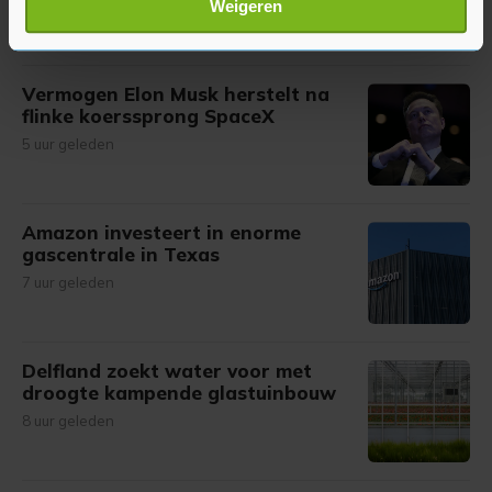
4 uur geleden
Weigeren
verwerkt en stel uw voorkeuren in het
detailgedeelte
in.
U kunt uw toestemming op elk moment wijzigen of
intrekken in de Cookieverklaring.
Vermogen Elon Musk herstelt na
flinke koerssprong SpaceX
Met cookies werkt onze website beter en wordt jouw
5 uur geleden
bezoek makkelijker en persoonlijker. Op
onze cookiepagina kun je ons cookiebeleid bekijken en je
gemaakte keuze altijd wijzigen of intrekken.
Amazon investeert in enorme
gascentrale in Texas
7 uur geleden
Delfland zoekt water voor met
droogte kampende glastuinbouw
8 uur geleden