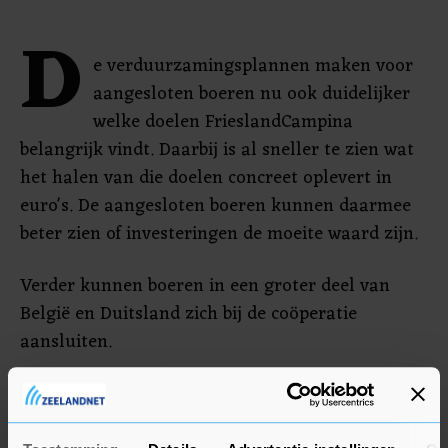
D
e verduurzamingsplannen maken voor
aangesloten boeren nu ook duidelijker
welke doelen FrieslandCampina
belangrijk vindt. Daarbij is al sneller te zien wat
het halen van die doelen concreet oplevert in
euro's. De aangesloten boeren kunnen daarmee
beter zien of investeringen de moeite waard zijn.
Verder kunnen boeren in een groter deel van
België en Duitsland zich bij de coöperatie
aansluiten.