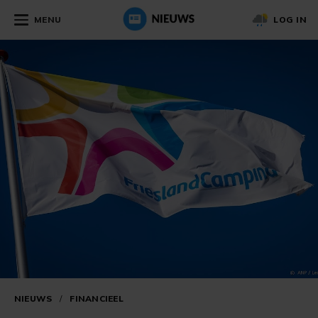
MENU
LOG IN
NIEUWS
/
FINANCIEEL