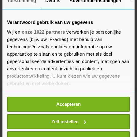
Toestemming
Details
Advertentie-instellingen
Ov
Verantwoord gebruik van uw gegevens
Wij en
onze 1022 partners
verwerken je persoonlijke
gegevens (bijv. uw IP-adres) met behulp van
technologieën zoals cookies om informatie op uw
apparaat op te slaan en te gebruiken met als doel
gepersonaliseerde advertenties en content, metingen aan
advertenties en content, inzicht in publiek en
productontwikkeling. U kunt kiezen wie uw gegevens
gebruikt en met welke doelen.
Als u het toestaat, willen we ook graag:
Meer uit Financieel
Accepteren
Informatie verzamelen over uw geografische
locatie, die tot een paar meter nauwkeurig kan zijn
Uw apparaat identificeren door het actief te
Zelf instellen
Claimstichting versnelt Babboe-
scannen op specifieke eigenschappen (fingerprinting)
claim na betalingsuitstel Accell
Lees meer over hoe uw persoonlijke gegevens worden