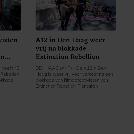
visten
A12 in Den Haag weer
vrij na blokkade
en
Extinction Rebellion
 heeft 45
DEN HAAG (ANP) - De A12 in Den
 Rebellion
Haag is weer vrij voor verkeer na een
okkade
blokkade van klimaatactivisten van
Extinction Rebellion. Tientallen
t nog vast
betogers gingen rond het middaguur
gent,
de snelweg op, waardoor de rijbaan
 zijn weer
de stad uit niet meer toegankelijk was.
Op last van de burgemeester heeft de
politie de actievoerders er rond 14.00
uur vanaf gehaald. Inmiddels is de weg
weer open, zegt een
politiewoordvoerder.