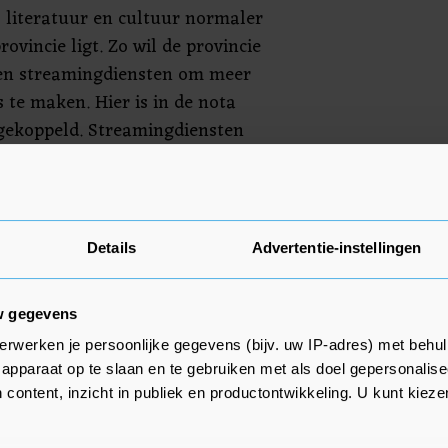
, literatuur en cultuur normaler
ovincie ligt. Zo wil de provincie
en streamingdiensten om meer
ms te maken. Hier is in de nota
 gekoppeld. Streamingdiensten
 Nederlandse producties. Folkerts
n dat het echt tot Friese
Er zijn al veel films over
Netflix. Waarom dan Fries niet
Details
Advertentie-instellingen
w gegevens
cie meer steun bieden aan
chrijvers die in het Fries werken
erwerken je persoonlijke gegevens (bijv. uw IP-adres) met behul
apparaat op te slaan en te gebruiken met als doel gepersonalise
ese bestuursakkoord van vorig jaar
 content, inzicht in publiek en productontwikkeling. U kunt kiez
minder geld gaat uitgeven aan
ubsidies voor schrijvers die in