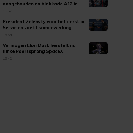
aangehouden na blokkade A12 in
Den Haag
15:57
President Zelensky voor het eerst in
Servië en zoekt samenwerking
15:54
Vermogen Elon Musk herstelt na
flinke koerssprong SpaceX
15:42