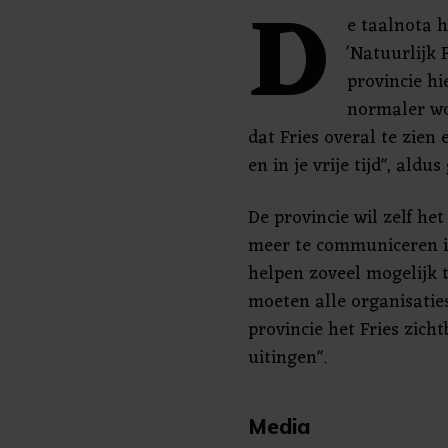
D
e taalnota h
'Natuurlijk 
provincie hi
normaler wo
dat Fries overal te zien 
en in je vrije tijd", ald
De provincie wil zelf he
meer te communiceren i
helpen zoveel mogelijk 
moeten alle organisaties
provincie het Fries zich
uitingen".
Media