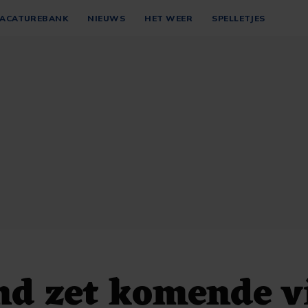
ACATUREBANK
NIEUWS
HET WEER
SPELLETJES
nd zet komende v