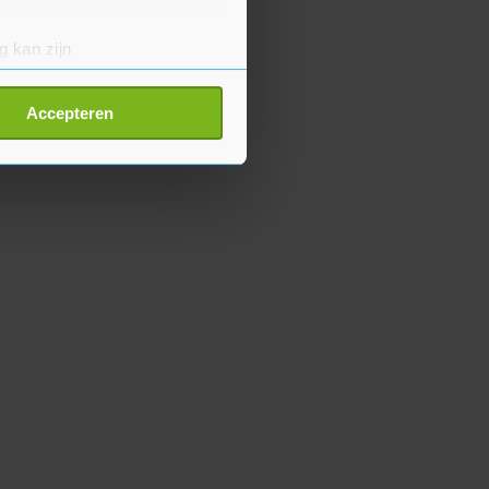
g kan zijn
erprinting)
t
detailgedeelte
in. U kunt uw
Accepteren
p onze cookiepagina kun je