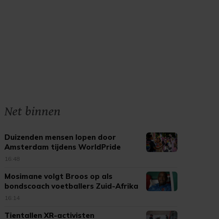
Net binnen
Duizenden mensen lopen door
Amsterdam tijdens WorldPride
March
16:48
Mosimane volgt Broos op als
bondscoach voetballers Zuid-Afrika
16:14
Tientallen XR-activisten