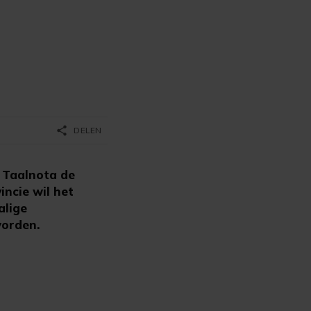
share
DELEN
 Taalnota de
incie wil het
alige
worden.