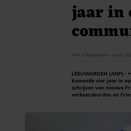
jaar in
commun
ANP
in Binnenland
14 mei 202
•
LEEUWARDEN (ANP) - Het
komende vier jaar in op
schrijven van nieuwe F
verkeersborden en Frie