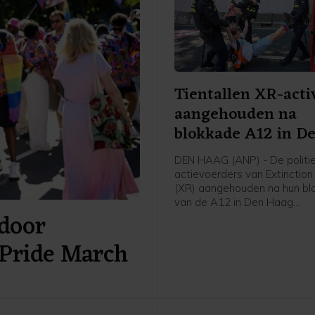
Tientallen XR-acti
aangehouden na
blokkade A12 in D
Haag
DEN HAAG (ANP) - De politie
actievoerders van Extinction
(XR) aangehouden na hun bl
van de A12 in Den Haag
door
zaterdagmiddag. Een man zi
voor mishandeling van een a
Pride March
meldt de politie. De anderen
vrijgelaten.