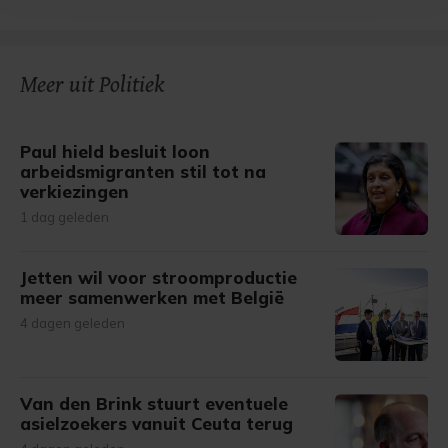
bezoek makkelijker en persoonlijker. Op
onze cookiepagina kun je ons cookiebeleid bekijken en je
gemaakte keuze altijd wijzigen of intrekken.
Meer uit Politiek
Paul hield besluit loon
arbeidsmigranten stil tot na
verkiezingen
1 dag geleden
Jetten wil voor stroomproductie
meer samenwerken met België
4 dagen geleden
Van den Brink stuurt eventuele
asielzoekers vanuit Ceuta terug