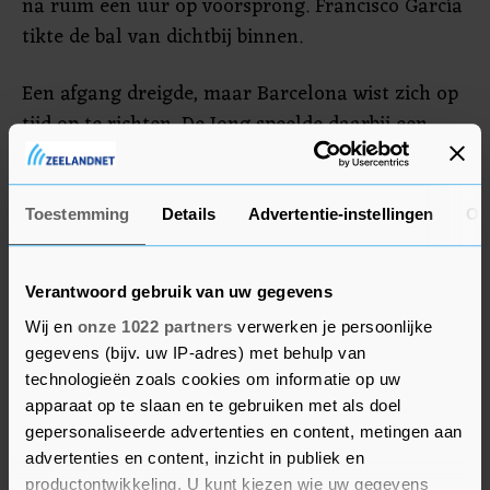
na ruim een uur op voorsprong. Francisco García
tikte de bal van dichtbij binnen.
Een afgang dreigde, maar Barcelona wist zich op
tijd op te richten. De Jong speelde daarbij een
sleutelrol. Hij zette kort na die onverwachte
tegengoal een aanval op en gaf een zuivere pass
op Antoine Griezmann, die Messi de gelegenheid
Toestemming
Details
Advertentie-instellingen
Ov
gaf zijn 54e goal in het Spaanse bekertoernooi te
maken. Even daarna dook De Jong bij een aanval
Verantwoord gebruik van uw gegevens
zelf op in het strafschopgebied en scoorde.
Wij en
onze 1022 partners
verwerken je persoonlijke
gegevens (bijv. uw IP-adres) met behulp van
technologieën zoals cookies om informatie op uw
apparaat op te slaan en te gebruiken met als doel
gepersonaliseerde advertenties en content, metingen aan
advertenties en content, inzicht in publiek en
productontwikkeling. U kunt kiezen wie uw gegevens