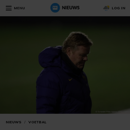
MENU
LOG IN
NIEUWS
/
VOETBAL