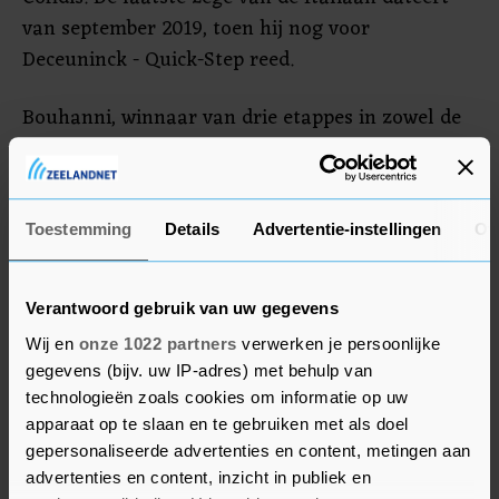
van september 2019, toen hij nog voor
Deceuninck - Quick-Step reed.
Bouhanni, winnaar van drie etappes in zowel de
Giro als de Vuelta, kwam in zijn carrière wel
vaker in opspraak. Zo deelde hij al een paar keer
een klap uit in de koers. Zijn ploeg meldde na het
Toestemming
Details
Advertentie-instellingen
Ov
incident in Cholet-Pays de la Loire niets over
mogelijke sancties. De internationale
wielerfederatie UCI zou nog stappen kunnen
Verantwoord gebruik van uw gegevens
nemen tegen Bouhanni.
Wij en
onze 1022 partners
verwerken je persoonlijke
gegevens (bijv. uw IP-adres) met behulp van
technologieën zoals cookies om informatie op uw
apparaat op te slaan en te gebruiken met als doel
gepersonaliseerde advertenties en content, metingen aan
advertenties en content, inzicht in publiek en