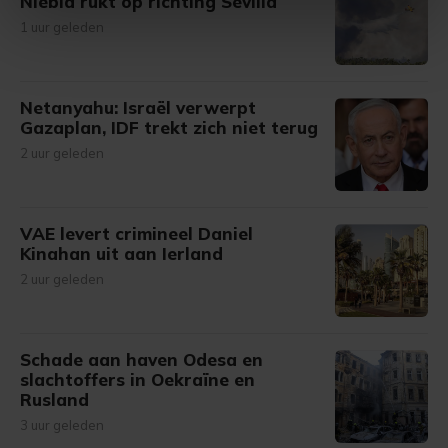
Niebla rukt op richting Sevilla
intrekken in de Cookieverklaring.
1 uur geleden
Met cookies werkt onze website beter en wordt jouw
bezoek makkelijker en persoonlijker. Op
Netanyahu: Israël verwerpt
onze cookiepagina kun je ons cookiebeleid bekijken en je
Gazaplan, IDF trekt zich niet terug
gemaakte keuze altijd wijzigen of intrekken.
2 uur geleden
VAE levert crimineel Daniel
Kinahan uit aan Ierland
2 uur geleden
Schade aan haven Odesa en
slachtoffers in Oekraïne en
Rusland
3 uur geleden