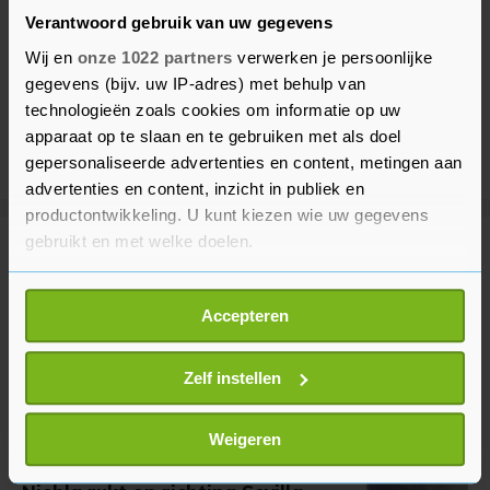
Verantwoord gebruik van uw gegevens
Wij en
onze 1022 partners
verwerken je persoonlijke
gegevens (bijv. uw IP-adres) met behulp van
technologieën zoals cookies om informatie op uw
apparaat op te slaan en te gebruiken met als doel
gepersonaliseerde advertenties en content, metingen aan
advertenties en content, inzicht in publiek en
productontwikkeling. U kunt kiezen wie uw gegevens
gebruikt en met welke doelen.
Meer uit Buitenland
Als u het toestaat, willen we ook graag:
Accepteren
Informatie verzamelen over uw geografische
Houthi's vallen Saudische troepen
locatie, die tot een paar meter nauwkeurig kan zijn
en wapendepots in Jemen aan
Uw apparaat identificeren door het actief te
Zelf instellen
1 uur geleden
scannen op specifieke eigenschappen (fingerprinting)
Lees meer over hoe uw persoonlijke gegevens worden
Weigeren
verwerkt en stel uw voorkeuren in het
detailgedeelte
in.
Grote natuurbrand in Spaanse
U kunt uw toestemming op elk moment wijzigen of