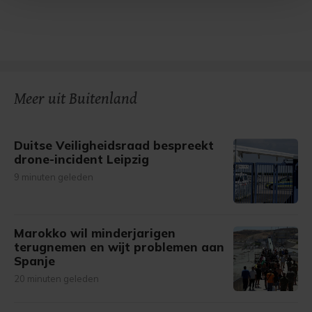
Met cookies werkt onze website beter en wordt jouw
bezoek makkelijker en persoonlijker. Op
onze cookiepagina kun je ons cookiebeleid bekijken en je
gemaakte keuze altijd wijzigen of intrekken.
Meer uit Buitenland
Duitse Veiligheidsraad bespreekt
drone-incident Leipzig
9 minuten geleden
Marokko wil minderjarigen
terugnemen en wijt problemen aan
Spanje
20 minuten geleden