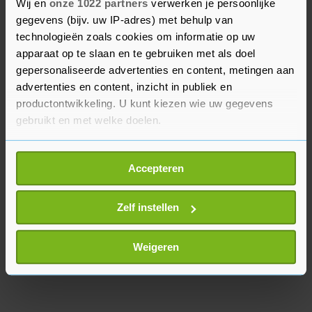
Wij en
onze 1022 partners
verwerken je persoonlijke
Ook sommige parlementariërs geven de strijd
gegevens (bijv. uw IP-adres) met behulp van
ondanks het resultaat niet op. Enkele leden van
technologieën zoals cookies om informatie op uw
apparaat op te slaan en te gebruiken met als doel
de uiterst linkse partij NUPES hielden borden
gepersonaliseerde advertenties en content, metingen aan
omhoog met de boodschap 'on continue' (we gaan
advertenties en content, inzicht in publiek en
door).
productontwikkeling. U kunt kiezen wie uw gegevens
gebruikt en met welke doelen.
Als u het toestaat, willen we ook graag:
Accepteren
Informatie verzamelen over uw geografische
locatie, die tot een paar meter nauwkeurig kan zijn
Uw apparaat identificeren door het actief te
Zelf instellen
scannen op specifieke eigenschappen (fingerprinting)
Lees meer over hoe uw persoonlijke gegevens worden
Weigeren
verwerkt en stel uw voorkeuren in het
detailgedeelte
in.
U kunt uw toestemming op elk moment wijzigen of
intrekken in de Cookieverklaring.