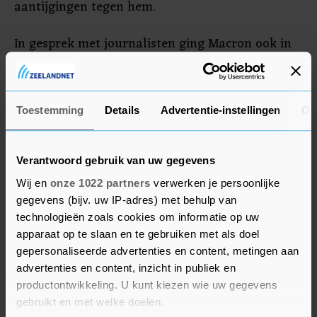
aantijgingen tegen hem.
In gesprek met journalisten ging Macron ook in
op de woensdag ondertekende gedeeltelijke
handelsovereenkomst tussen de Verenigde
Staten en China. Hij hoopt dat de deal niet wordt
Toestemming
Details
Advertentie-instellingen
Ov
gebruikt als "excuus" om de spanningen op te
voeren tussen de VS en Europa.
Verantwoord gebruik van uw gegevens
Wij en
onze 1022 partners
verwerken je persoonlijke
gegevens (bijv. uw IP-adres) met behulp van
technologieën zoals cookies om informatie op uw
apparaat op te slaan en te gebruiken met als doel
gepersonaliseerde advertenties en content, metingen aan
advertenties en content, inzicht in publiek en
productontwikkeling. U kunt kiezen wie uw gegevens
gebruikt en met welke doelen.