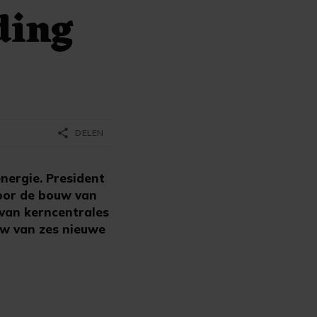
ding
share
DELEN
energie. President
voor de bouw van
 van kerncentrales
uw van zes nieuwe