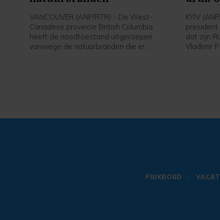
VANCOUVER (ANP/RTR) - De West-
KYIV (ANP
Canadese provincie British Columbia
president
heeft de noodtoestand uitgeroepen
dat zijn 
vanwege de natuurbranden die er
Vladimir 
woeden. Meer dan 20.000 mensen in
voorberei
de provincie zijn geëvacueerd.
troepen ni
Oekraïne,
rest van 
PRIKBORD
VACAT