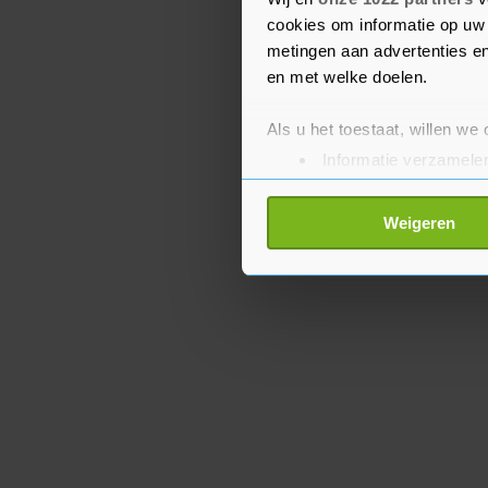
opgeschroefd, aldus Fra
cookies om informatie op uw 
metingen aan advertenties en
en met welke doelen.
Als u het toestaat, willen we
Informatie verzamelen
Uw apparaat identific
Lees meer over hoe uw perso
Weigeren
toestemming op elk moment wi
Met cookies werkt onze websi
ons cookiebeleid bekijken en 