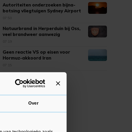
Autoriteiten onderzoeken bijna-
botsing vliegtuigen Sydney Airport
07:50
Natuurbrand in Herperduin bij Oss,
veel brandweer aanwezig
07:19
Geen reactie VS op eisen voor
Hormuz-akkoord Iran
07:15
Over
p van technologieën zoals