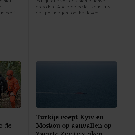
g niet
inauguratie van de Colombiaanse
e
president Abelardo de la Espriella is
ag heeft
een politieagent om het leven
van de
gekomen bij een aanval op een
eist onder
politiebureau. Daarnaast vielen in de
gen aan
buurt van Cali, waar De la Espriella
werd ingezworen, gewonden bij een
aanslag met een autobom op een
tolstation.
Turkije roept Kyiv en
o de
Moskou op aanvallen op
Zwarte Zee te staken