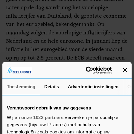
Later op de dag wordt nog het voorlopige
inflatiecijfer van Duitsland, de grootste economie
van het eurogebied, bekendgemaakt. Op
maandag volgen de voorlopige inflatiecijfers van
Nederland en de hele eurozone. In januari liep de
inflatie in het eurogebied voor de vierde maand
op rij op tot 2,5 procent. De ECB streeft naar een
inflatie van 2 procent.
Ook uit Duitsland kwam een voorlopig
Toestemming
Details
Advertentie-instellingen
Ov
inflatiecijfer. In de grootste economie van Europa
bleef de inflatie in februari stabiel op 2,3 procent
op jaarbasis. Volgens het Duitse federale
Verantwoord gebruik van uw gegevens
statistiekbureau Destatis daalden de
Wij en
onze 1022 partners
verwerken je persoonlijke
energieprijzen in vergelijking met een jaar
gegevens (bijv. uw IP-adres) met behulp van
eerder, maar gingen de prijzen van
technologieën zoals cookies om informatie op uw