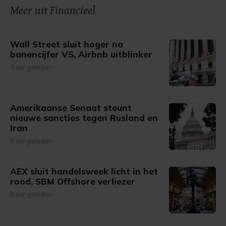
onze cookiepagina kun je ons cookiebeleid bekijken en je
Meer uit Financieel
gemaakte keuze altijd wijzigen of intrekken.
Wall Street sluit hoger na
banencijfer VS, Airbnb uitblinker
3 uur geleden
Amerikaanse Senaat steunt
nieuwe sancties tegen Rusland en
Iran
6 uur geleden
AEX sluit handelsweek licht in het
rood, SBM Offshore verliezer
8 uur geleden