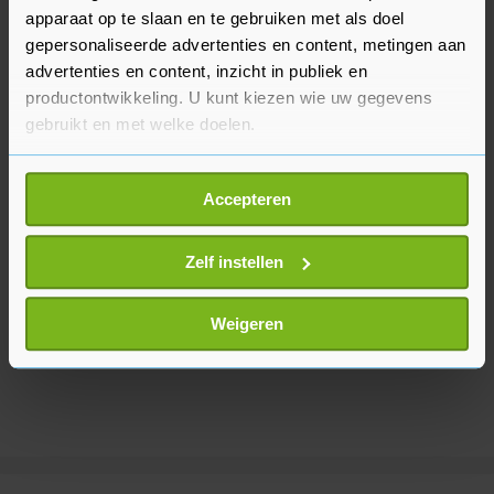
levensmiddelen omhoog.
apparaat op te slaan en te gebruiken met als doel
gepersonaliseerde advertenties en content, metingen aan
advertenties en content, inzicht in publiek en
productontwikkeling. U kunt kiezen wie uw gegevens
gebruikt en met welke doelen.
Als u het toestaat, willen we ook graag:
Accepteren
Informatie verzamelen over uw geografische
locatie, die tot een paar meter nauwkeurig kan zijn
Uw apparaat identificeren door het actief te
Zelf instellen
scannen op specifieke eigenschappen (fingerprinting)
Lees meer over hoe uw persoonlijke gegevens worden
Weigeren
verwerkt en stel uw voorkeuren in het
detailgedeelte
in.
U kunt uw toestemming op elk moment wijzigen of
intrekken in de Cookieverklaring.
Met cookies werkt onze website beter en wordt jouw
bezoek makkelijker en persoonlijker. Op