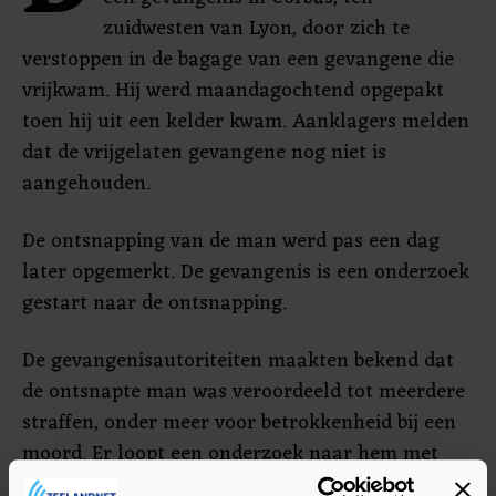
zuidwesten van Lyon, door zich te
verstoppen in de bagage van een gevangene die
vrijkwam. Hij werd maandagochtend opgepakt
toen hij uit een kelder kwam. Aanklagers melden
dat de vrijgelaten gevangene nog niet is
aangehouden.
De ontsnapping van de man werd pas een dag
later opgemerkt. De gevangenis is een onderzoek
gestart naar de ontsnapping.
De gevangenisautoriteiten maakten bekend dat
de ontsnapte man was veroordeeld tot meerdere
straffen, onder meer voor betrokkenheid bij een
moord. Er loopt een onderzoek naar hem met
betrekking tot georganiseerde misdaad.