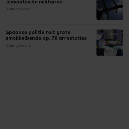
Jemenitische militairen
3 uur geleden
Spaanse politie rolt grote
smokkelbende op, 78 arrestaties
3 uur geleden