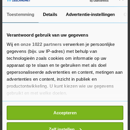
Toestemming
Details
Advertentie-instellingen
Ov
Verantwoord gebruik van uw gegevens
Wij en
onze 1022 partners
verwerken je persoonlijke
gegevens (bijv. uw IP-adres) met behulp van
technologieën zoals cookies om informatie op uw
apparaat op te slaan en te gebruiken met als doel
gepersonaliseerde advertenties en content, metingen aan
advertenties en content, inzicht in publiek en
productontwikkeling. U kunt kiezen wie uw gegevens
gebruikt en met welke doelen.
Als u het toestaat, willen we ook graag:
Accepteren
Informatie verzamelen over uw geografische
locatie, die tot een paar meter nauwkeurig kan zijn
Meer uit Buitenland
Uw apparaat identificeren door het actief te
Zelf instellen