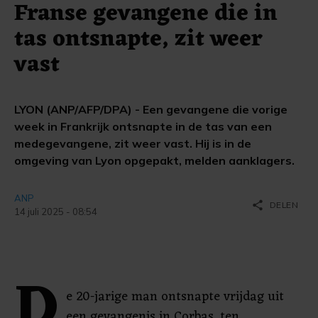
Franse gevangene die in
tas ontsnapte, zit weer
vast
LYON (ANP/AFP/DPA) - Een gevangene die vorige
week in Frankrijk ontsnapte in de tas van een
medegevangene, zit weer vast. Hij is in de
omgeving van Lyon opgepakt, melden aanklagers.
ANP
share
DELEN
14 juli 2025 - 08:54
D
e 20-jarige man ontsnapte vrijdag uit
een gevangenis in Corbas, ten