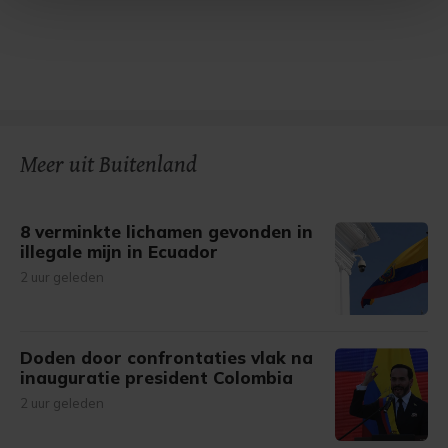
Met cookies werkt onze website beter en wordt jouw
bezoek makkelijker en persoonlijker. Op
onze cookiepagina kun je ons cookiebeleid bekijken en je
gemaakte keuze altijd wijzigen of intrekken.
Meer uit Buitenland
8 verminkte lichamen gevonden in
illegale mijn in Ecuador
2 uur geleden
Doden door confrontaties vlak na
inauguratie president Colombia
2 uur geleden