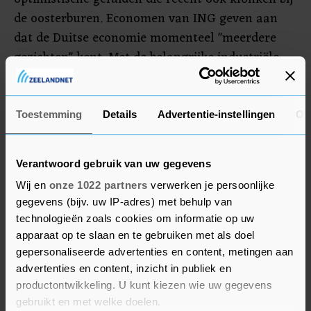
de oosterburen. Economen van ING geven aan
dat de Duitse economie momenteel "meerdere
gezichten" kent. Met de belangrijke industriële
productie in het land gaat het juist goed, zegen
ze. Door een sterke vraag uit de Verenigde Staten
en China zijn de orderboeken weer goed gevuld,
Toestemming
Details
Advertentie-instellingen
Ov
ook al ligt de productie nog steeds onder het
niveau van voor de crisis.
Verantwoord gebruik van uw gegevens
Wij en
onze 1022 partners
verwerken je persoonlijke
Maar "technische factoren" als voorraadopbouw
gegevens (bijv. uw IP-adres) met behulp van
door bedrijven voorafgaand aan de brexit, de
technologieën zoals cookies om informatie op uw
impact van het strenge winterweer op de
apparaat op te slaan en te gebruiken met als doel
bouwsector en verstoringen van de
gepersonaliseerde advertenties en content, metingen aan
toeleveringsketen vertroebelen volgens de
advertenties en content, inzicht in publiek en
deskundigen het beeld in de nieuwe economische
productontwikkeling. U kunt kiezen wie uw gegevens
gebruikt en met welke doelen.
cijfers. Daarnaast speelt ook in Duitsland