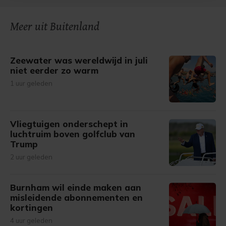
onze cookiepagina kun je ons cookiebeleid bekijken en je
gemaakte keuze altijd wijzigen of intrekken.
Meer uit Buitenland
Zeewater was wereldwijd in juli
niet eerder zo warm
1 uur geleden
Vliegtuigen onderschept in
luchtruim boven golfclub van
Trump
2 uur geleden
Burnham wil einde maken aan
misleidende abonnementen en
kortingen
4 uur geleden