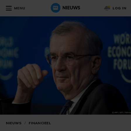
MENU
LOG IN
NIEUWS
/
FINANCIEEL