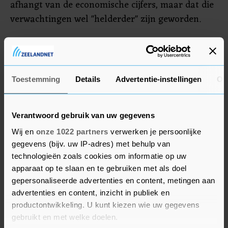
afhangt van de economische cijfers, maar dat die
verwachtingen wel "helderder" zijn geworden.
De ECB heeft de volgende rentevergadering
gepland voor 11 april. Daarna is er op 6 juni weer
een vergadering, net als op 18 juli. Daarna wordt
Toestemming
Details
Advertentie-instellingen
Ov
pas weer op 12 september vergaderd door de ECB
over de rente.
Verantwoord gebruik van uw gegevens
Wij en
onze 1022 partners
verwerken je persoonlijke
gegevens (bijv. uw IP-adres) met behulp van
technologieën zoals cookies om informatie op uw
apparaat op te slaan en te gebruiken met als doel
gepersonaliseerde advertenties en content, metingen aan
advertenties en content, inzicht in publiek en
productontwikkeling. U kunt kiezen wie uw gegevens
gebruikt en met welke doelen.