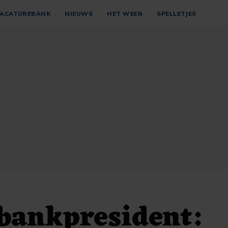
ACATUREBANK
NIEUWS
HET WEER
SPELLETJES
bankpresident: