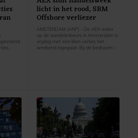
at
AEX sluit handelsweek
ties
licht in het rood, SBM
Iran
Offshore verliezer
AMSTERDAM (ANP) - De AEX-index
e
op de aandelenbeurs in Amsterdam is
ingestemd
vrijdag met een klein verlies het
ties
weekend ingegaan. Bij de bedrijven in
et moet
de hoofdgraadmeter was maritiem
oliedienstverlener SBM Offshore een
ngenomen
negatieve uitschieter, na een dag
ing treedt.
eerder nog uitblinker te zijn geweest
k volgende
door sterke cijfers en verwachtingen.
Verder ging de aandacht van
beleggers onder meer uit naar het
belangrijke Amerikaanse
banenrapport, dat veel zwakker uitviel
dan verwacht.