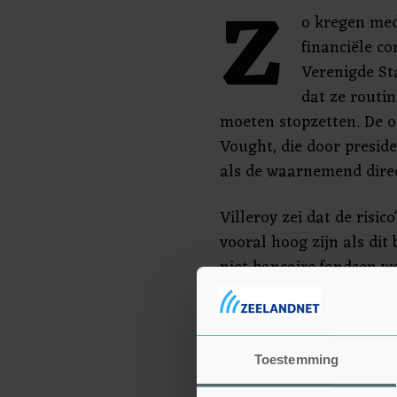
Z
o kregen med
financiële 
Verenigde St
dat ze routin
moeten stopzetten. De 
Vought, die door presi
als de waarnemend direc
Villeroy zei dat de risi
vooral hoog zijn als dit
niet-bancaire fondsen w
regering-Trump lijkt nu 
stabiliteit en klimaattran
voegde de Franse centra
Toestemming
Ook herhaalde hij zijn 