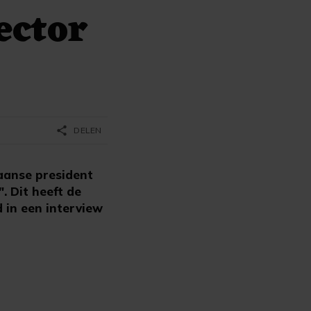
ector
share
DELEN
aanse president
. Dit heeft de
 in een interview