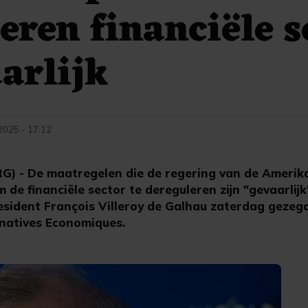
eren financiële s
arlijk
 2025 - 17:12
) - De maatregelen die de regering van de Amerik
e financiële sector te dereguleren zijn "gevaarlijk"
sident François Villeroy de Galhau zaterdag gezegd
natives Economiques.