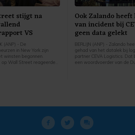
treet stijgt na
Ook Zalando heeft 
allend
van incident bij C
rapport VS
geen data gelekt
 (ANP) - De
BERLIJN (ANP) - Zalando heef
eurzen in New York zijn
gehad van het datalek bij log
et winsten begonnen.
partner CEVA Logistics. Dat 
 op Wall Street reageerden
een woordvoerder van de Du
nenrapport van de
webwinkel na vragen van he
se overheid. Uit dat rapport
Woensdag waarschuwden
er in juli 23.000 banen zijn
winkelketen de Bijenkorf en
 terwijl er een groei van
Bol al voor een datalek bij d
80.000 arbeidsplaatsen
logistieke partner. Daar kwa
acht. Daardoor kan de
ook Ajax bij. Zalando meldt 
se centrale bank
gegevens van zijn klanten ni
iger worden met het
het incident zijn getroffen.
van de rente.