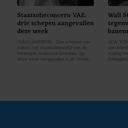
Staatsolieconcern VAE:
Wall S
drie schepen aangevallen
tegenv
deze week
banen
DUBAI (ANP/RTR) - Drie schepen van
NEW YORK
Adnoc, het staatsoliebedrijf van de
aandelenb
Verenigde Arabische Emiraten, zijn
vrijdag m
deze week aangevallen in de Straat
Beleggers
van Hormuz. Sinds het begin van de
op het ba
oorlog in het Midden-Oosten zijn
Amerikaan
volgens het bedrijf vijftien tankers van
bleek dat 
Adnoc aangevallen met raketten en
verdwenen,
drones, waarbij een dode is gevallen
ongeveer 
en twintig bemanningsleden gewond
werd verw
raakten.
Amerikaan
voorzicht
verhogen 