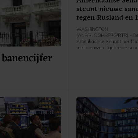
Amerikaanse Sena
steunt nieuwe sanc
tegen Rusland en 
WASHINGTON
(ANP/BLOOMBERG/RTR) - D
Amerikaanse Senaat heeft 
met nieuwe uitgebreide sanc
 banencijfer
tegen Rusland en Iran. De w
ook nog door het Huis van
Afgevaardigden worden aa
voordat die definitief in werk
Die behandeling kan mogelij
maand al plaatsvinden.