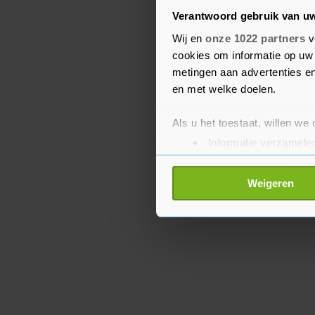
de financiële sector te 
Verantwoord gebruik van u
vereenvoudiging houdt d
Wij en
onze 1022 partners
v
financiële stabiliteit en
cookies om informatie op uw 
is niet bedoeld om de e
metingen aan advertenties en
complexiteit te vermind
en met welke doelen.
Als u het toestaat, willen we
Informatie verzamelen
Uw apparaat identific
Lees meer over hoe uw perso
Weigeren
toestemming op elk moment wi
Met cookies werkt onze websi
ons cookiebeleid bekijken en 