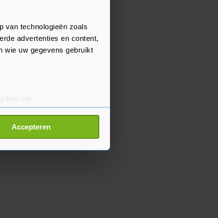
p van technologieën zoals
erde advertenties en content,
en wie uw gegevens gebruikt
g kan zijn
erprinting)
t
detailgedeelte
in. U kunt uw
Accepteren
p onze cookiepagina kun je