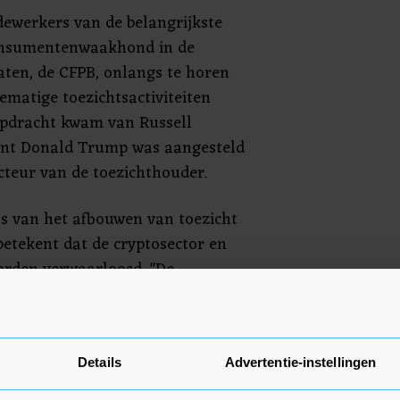
ewerkers van de belangrijkste
consumentenwaakhond in de
aten, de CFPB, onlangs te horen
ematige toezichtsactiviteiten
opdracht kwam van Russell
dent Donald Trump was aangesteld
teur van de toezichthouder.
co's van het afbouwen van toezicht
 betekent dat de cryptosector en
orden verwaarloosd. "De
zelfs het doel van financiële
sitie ter discussie te stellen",
lebankpresident daaraan toe.
Details
Advertentie-instellingen
oproep aan de EU om regels voor