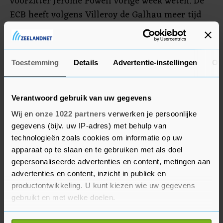
voorzitter Jerome Powell vorige week weten. De
ECB heeft volgens Villeroy de Galhau meer tijd
dan de Fed omdat de Amerikaanse economie
sneller herstelt van de coronacrisis dan die in de
eurozone. Ook loopt de Amerikaanse inflatie
Toestemming
Details
Advertentie-instellingen
Ov
sneller op.
Verantwoord gebruik van uw gegevens
Wij en
onze 1022 partners
verwerken je persoonlijke
gegevens (bijv. uw IP-adres) met behulp van
technologieën zoals cookies om informatie op uw
apparaat op te slaan en te gebruiken met als doel
gepersonaliseerde advertenties en content, metingen aan
advertenties en content, inzicht in publiek en
productontwikkeling. U kunt kiezen wie uw gegevens
gebruikt en met welke doelen.
Als u het toestaat, willen we ook graag: