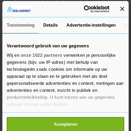
ook doelen van de Basij-militie en Revolutionaire
Garde had bestookt, kennelijk om het regime ook
op andere manieren te verzwakken.
Toestemming
Details
Advertentie-instellingen
Ov
Verantwoord gebruik van uw gegevens
Wij en
onze 1022 partners
verwerken je persoonlijke
gegevens (bijv. uw IP-adres) met behulp van
technologieën zoals cookies om informatie op uw
apparaat op te slaan en te gebruiken met als doel
gepersonaliseerde advertenties en content, metingen aan
advertenties en content, inzicht in publiek en
productontwikkeling. U kunt kiezen wie uw gegevens
gebruikt en met welke doelen.
Als u het toestaat, willen we ook graag:
Accepteren
Informatie verzamelen over uw geografische