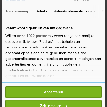
indienen om een wet uit 1905 te verstevigen die
de kerk en de staat in Frankrijk officieel scheidde.
Toestemming
Details
Advertentie-instellingen
Ov
Strikter toezicht
Verantwoord gebruik van uw gegevens
Hij kondigde een strikter toezicht op scholing
Wij en
onze 1022 partners
verwerken je persoonlijke
gegevens (bijv. uw IP-adres) met behulp van
aan en een betere controle op buitenlandse
technologieën zoals cookies om informatie op uw
financiering van moskeeën. Ook beloofde hij een
apparaat op te slaan en te gebruiken met als doel
hardere aanpak van moslimextremisme.
gepersonaliseerde advertenties en content, metingen aan
advertenties en content, inzicht in publiek en
Macrons opmerkingen kwamen na de
productontwikkeling. U kunt kiezen wie uw gegevens
onthoofding van de Franse geschiedenisleraar
gebruikt en met welke doelen.
Samuel Paty door een 18-jarige moslimextremist.
Als u het toestaat, willen we ook graag:
Het Élysée wees zaterdag op "het ontbreken van
Accepteren
Informatie verzamelen over uw geografische
condoleances en steunbetuigingen van de Turkse
locatie, die tot een paar meter nauwkeurig kan zijn
president na de moord op Samuel Paty".
Uw apparaat identificeren door het actief te
Zelf instellen