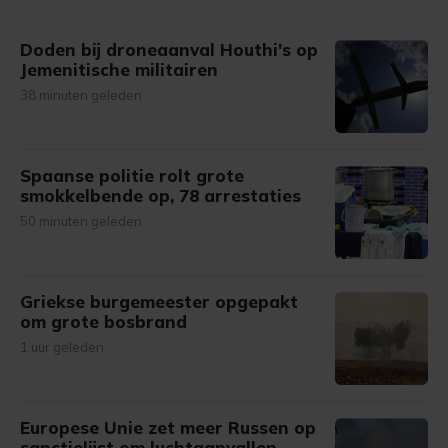
Doden bij droneaanval Houthi's op
Jemenitische militairen
38 minuten geleden
Spaanse politie rolt grote
smokkelbende op, 78 arrestaties
50 minuten geleden
Griekse burgemeester opgepakt
om grote bosbrand
1 uur geleden
Europese Unie zet meer Russen op
sanctielijst om luchtaanvallen