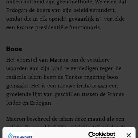
onbeschoftheid zijn geen methode. We eisen dat
Erdogan de koers van zijn beleid verandert,
omdat die in elk opzicht gevaarlijk is", vertelde
een Franse presidentiële functionaris.
Boos
Het voorstel van Macron om de seculiere
waarden van zijn land te verdedigen tegen de
radicale islam heeft de Turkse regering boos
gemaakt. Het is een nieuwe irritatie aan een
groeiende lijst van geschillen tussen de Franse
leider en Erdogan.
Macron beschreef de islam deze maand als een
religie die wereldwijd "in crisis" is. Hij zei dat de
regering in december een wetsvoorstel zal