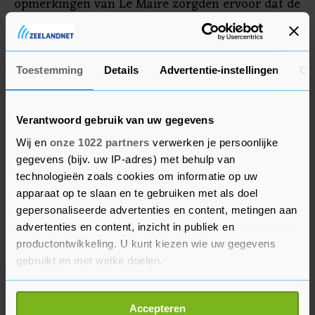
opmerkingen van Le Maire zorgden ervoor dat de
verliezen donderdag iets terugliepen, al noteerde
het aandeel aan het begin van de middag nog
altijd krap 6 procent lager.
Toestemming
Details
Advertentie-instellingen
Ov
Verantwoord gebruik van uw gegevens
Wij en
onze 1022 partners
verwerken je persoonlijke
gegevens (bijv. uw IP-adres) met behulp van
technologieën zoals cookies om informatie op uw
apparaat op te slaan en te gebruiken met als doel
gepersonaliseerde advertenties en content, metingen aan
advertenties en content, inzicht in publiek en
productontwikkeling. U kunt kiezen wie uw gegevens
gebruikt en met welke doelen.
Als u het toestaat, willen we ook graag:
Accepteren
Informatie verzamelen over uw geografische