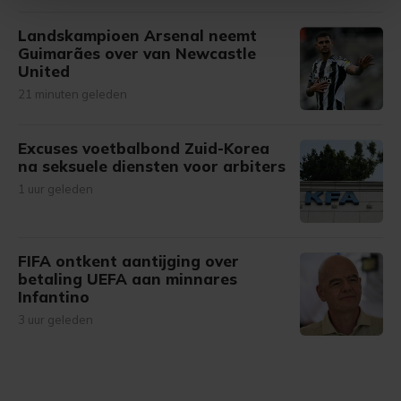
Met cookies werkt onze website beter en wordt jouw
Landskampioen Arsenal neemt
Guimarães over van Newcastle
bezoek makkelijker en persoonlijker. Op
United
onze cookiepagina kun je ons cookiebeleid bekijken en je
21 minuten geleden
gemaakte keuze altijd wijzigen of intrekken.
Excuses voetbalbond Zuid-Korea
na seksuele diensten voor arbiters
1 uur geleden
FIFA ontkent aantijging over
betaling UEFA aan minnares
Infantino
3 uur geleden