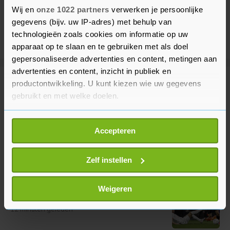
Wij en
onze 1022 partners
verwerken je persoonlijke
gegevens (bijv. uw IP-adres) met behulp van
technologieën zoals cookies om informatie op uw
apparaat op te slaan en te gebruiken met als doel
gepersonaliseerde advertenties en content, metingen aan
advertenties en content, inzicht in publiek en
productontwikkeling. U kunt kiezen wie uw gegevens
Meer uit Voetbal
gebruikt en met welke doelen.
Excelsior huurt aanvaller
Als u het toestaat, willen we ook graag:
Domínguez van Valencia
Accepteren
Informatie verzamelen over uw geografische
4 minuten geleden
locatie, die tot een paar meter nauwkeurig kan zijn
Uw apparaat identificeren door het actief te
Zelf instellen
scannen op specifieke eigenschappen (fingerprinting)
PSV legt middenvelder Sano vast
Lees meer over hoe uw persoonlijke gegevens worden
Weigeren
tot medio 2031
verwerkt en stel uw voorkeuren in het
detailgedeelte
in.
12 minuten geleden
U kunt uw toestemming op elk moment wijzigen of
intrekken in de Cookieverklaring.