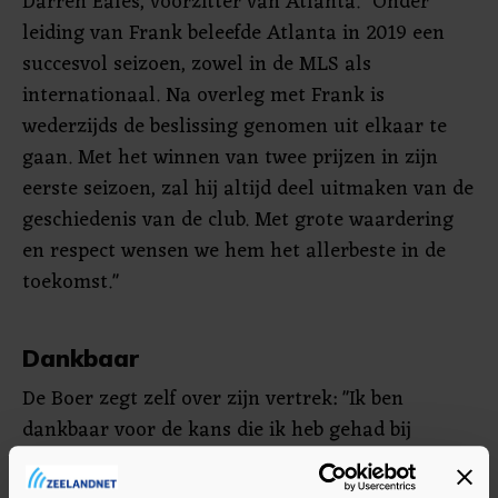
Darren Eales, voorzitter van Atlanta. "Onder
leiding van Frank beleefde Atlanta in 2019 een
succesvol seizoen, zowel in de MLS als
internationaal. Na overleg met Frank is
wederzijds de beslissing genomen uit elkaar te
gaan. Met het winnen van twee prijzen in zijn
eerste seizoen, zal hij altijd deel uitmaken van de
geschiedenis van de club. Met grote waardering
en respect wensen we hem het allerbeste in de
toekomst."
Dankbaar
De Boer zegt zelf over zijn vertrek: "Ik ben
dankbaar voor de kans die ik heb gehad bij
Atlanta United. Coachen in de MLS en wonen in
Atlanta was een geweldige ervaring en een