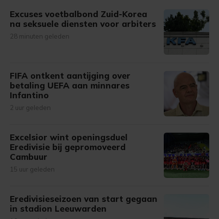
Excuses voetbalbond Zuid-Korea
na seksuele diensten voor arbiters
28 minuten geleden
FIFA ontkent aantijging over
betaling UEFA aan minnares
Infantino
2 uur geleden
Excelsior wint openingsduel
Eredivisie bij gepromoveerd
Cambuur
15 uur geleden
Eredivisieseizoen van start gegaan
in stadion Leeuwarden