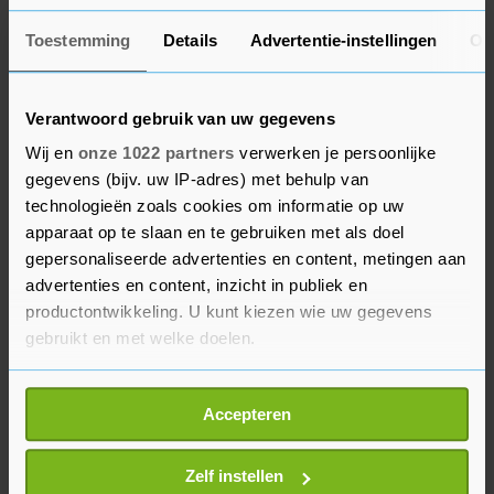
welkome nieuwe uitdaging. Ik zal de supporters
Toestemming
Details
Advertentie-instellingen
Ov
hier in Atlanta nooit vergeten, ze zijn echt
bijzonder. Ik wil de spelers, coaches en staf
bedanken voor al hun steun, het was mij een
Verantwoord gebruik van uw gegevens
genoegen om met jullie allemaal samen te
Wij en
onze 1022 partners
verwerken je persoonlijke
werken."
gegevens (bijv. uw IP-adres) met behulp van
technologieën zoals cookies om informatie op uw
De 50-jarige De Boer begon zijn loopbaan als
apparaat op te slaan en te gebruiken met als doel
gepersonaliseerde advertenties en content, metingen aan
hoofdtrainer eind 2010 bij Ajax. Met de
advertenties en content, inzicht in publiek en
Amsterdammers behaalde hij vier landstitels op
productontwikkeling. U kunt kiezen wie uw gegevens
rij. In de zomer van 2016 ging De Boer aan de
gebruikt en met welke doelen.
slag bij Internazionale, waar hij een kleine drie
maanden later alweer moest vertrekken. Ook bij
Als u het toestaat, willen we ook graag:
Accepteren
zijn volgende werkgever, het Engelse Crystal
Informatie verzamelen over uw geografische
Palace, volgde snel ontslag.
locatie, die tot een paar meter nauwkeurig kan zijn
Uw apparaat identificeren door het actief te
Zelf instellen