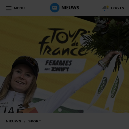
MENU
LOG IN
NIEUWS
/
SPORT