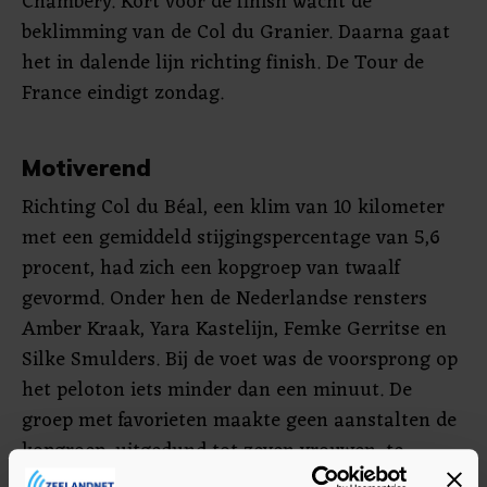
Chambéry. Kort voor de finish wacht de
beklimming van de Col du Granier. Daarna gaat
het in dalende lijn richting finish. De Tour de
France eindigt zondag.
Motiverend
Richting Col du Béal, een klim van 10 kilometer
met een gemiddeld stijgingspercentage van 5,6
procent, had zich een kopgroep van twaalf
gevormd. Onder hen de Nederlandse rensters
Amber Kraak, Yara Kastelijn, Femke Gerritse en
Silke Smulders. Bij de voet was de voorsprong op
het peloton iets minder dan een minuut. De
groep met favorieten maakte geen aanstalten de
kopgroep, uitgedund tot zeven vrouwen, te
achterhalen. De Zwitserse Elise Chabbey, de