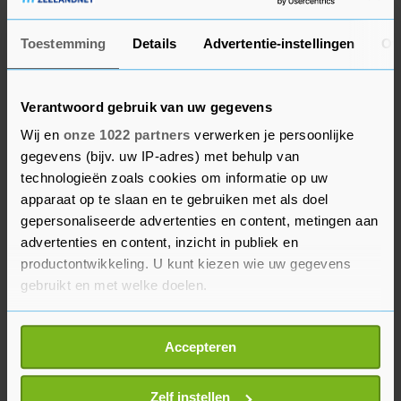
draagster van de bergtrui, kwam als eerste boven
voor Smulders.
Toestemming
Details
Advertentie-instellingen
Ov
In de afdaling richting Col du Chanser werden
Verantwoord gebruik van uw gegevens
alle vluchters ingelopen. Squiban ging er op de
Wij en
onze 1022 partners
verwerken je persoonlijke
klim alleen vandoor en bereikte de top met een
gegevens (bijv. uw IP-adres) met behulp van
voorsprong van een minuut op de groep rond
technologieën zoals cookies om informatie op uw
geletruidraagster Le Court.
apparaat op te slaan en te gebruiken met als doel
gepersonaliseerde advertenties en content, metingen aan
Squiban viel niet stil en achter haar kwam de
advertenties en content, inzicht in publiek en
achtervolging ook niet echt op gang. "Ik weet niet
productontwikkeling. U kunt kiezen wie uw gegevens
wat ik moet zeggen. Ik had superbenen, maar dit
gebruikt en met welke doelen.
had ik niet verwacht", vertelde ze in het
Als u het toestaat, willen we ook graag:
flashinterview. Onderweg had ze haar ouders nog
Accepteren
Informatie verzamelen over uw geografische
langs de kant van de weg zien staan. "Dat was
locatie, die tot een paar meter nauwkeurig kan zijn
heel motiverend."
Uw apparaat identificeren door het actief te
Zelf instellen