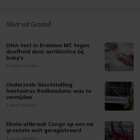
bezoek makkelijker en persoonlijker. Op
onze cookiepagina kun je ons cookiebeleid bekijken en je
gemaakte keuze altijd wijzigen of intrekken.
Meer uit Gezond
DNA-test in Erasmus MC tegen
doofheid door antibiotica bij
baby's
4 dagen geleden
Onderzoek: blootstelling
hantavirus Radboudumc was te
vermijden
1 week geleden
Ebola-uitbraak Congo op een na
grootste ooit geregistreerd
1 week geleden