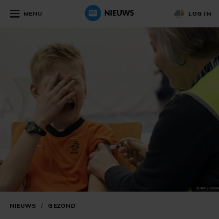
MENU
LOG IN
NIEUWS
/
GEZOND