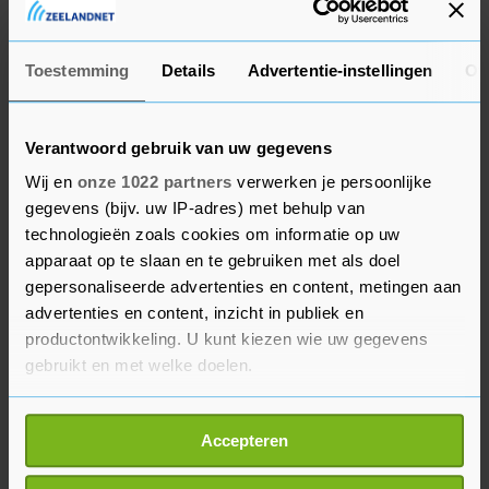
waarin Mazepin in het seizoen 2021 reed, aan de
coureur te geven. Dat zou een clausule zijn in het
Toestemming
Details
Advertentie-instellingen
Ov
oorspronkelijke sponsorcontract. Haas wil dat
pas doen als Uralkali de 8 miljoen euro aan
gederfde inkomsten overmaakt.
Verantwoord gebruik van uw gegevens
Wij en
onze 1022 partners
verwerken je persoonlijke
Het Russische bedrijf zou met stomheid zijn
gegevens (bijv. uw IP-adres) met behulp van
geslagen door de weigering van Haas, meldde
technologieën zoals cookies om informatie op uw
een ingewijde aan Motorsport.com. "Iedereen
apparaat op te slaan en te gebruiken met als doel
gepersonaliseerde advertenties en content, metingen aan
begrijpt dat de wereld zich in een moeilijke
advertenties en content, inzicht in publiek en
situatie bevindt, maar het is echt een schokkende
productontwikkeling. U kunt kiezen wie uw gegevens
behandeling van een titelsponsor die vorig
gebruikt en met welke doelen.
seizoen bijsprong toen het team de middelen
hard nodig had. Ze lijken het prima te vinden om
Als u het toestaat, willen we ook graag:
Accepteren
Russisch geld uit te geven - en vragen zelfs om
Informatie verzamelen over uw geografische
meer - maar willen geen Russen in de buurt
locatie, die tot een paar meter nauwkeurig kan zijn