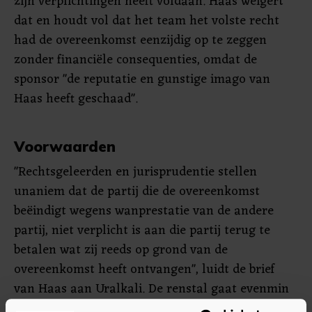
zijn verplichtingen heeft voldaan. Haas weigert
dat en houdt vol dat het team het volste recht
had de overeenkomst eenzijdig op te zeggen
zonder financiële consequenties, omdat de
sponsor "de reputatie en gunstige imago van
Haas heeft geschaad".
Voorwaarden
"Rechtsgeleerden en jurisprudentie stellen
unaniem dat de partij die de overeenkomst
beëindigt wegens wanprestatie van de andere
partij, niet verplicht is aan die partij terug te
betalen wat zij reeds op grond van de
overeenkomst heeft ontvangen", luidt de brief
van Haas aan Uralkali. De renstal gaat evenmin
in op de eis om een van de Formule 1-auto's