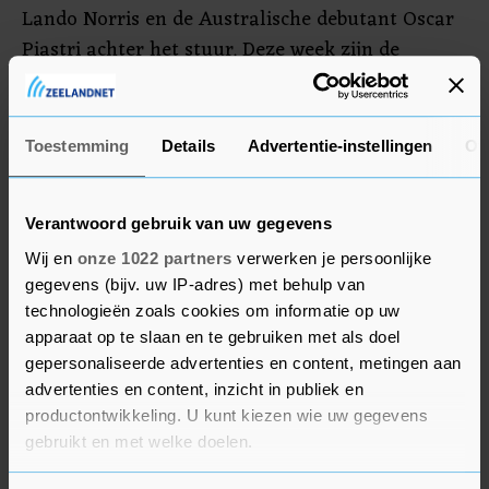
Lando Norris en de Australische debutant Oscar
Piastri achter het stuur. Deze week zijn de
testdagen van de Formule 1 in Bahrein, waar
volgende week zondag het seizoen begint met de
Grote Prijs van Bahrein. Op de kalender staan
Toestemming
Details
Advertentie-instellingen
Ov
maar liefst 23 races.
Verantwoord gebruik van uw gegevens
Wij en
onze 1022 partners
verwerken je persoonlijke
gegevens (bijv. uw IP-adres) met behulp van
technologieën zoals cookies om informatie op uw
apparaat op te slaan en te gebruiken met als doel
gepersonaliseerde advertenties en content, metingen aan
advertenties en content, inzicht in publiek en
productontwikkeling. U kunt kiezen wie uw gegevens
gebruikt en met welke doelen.