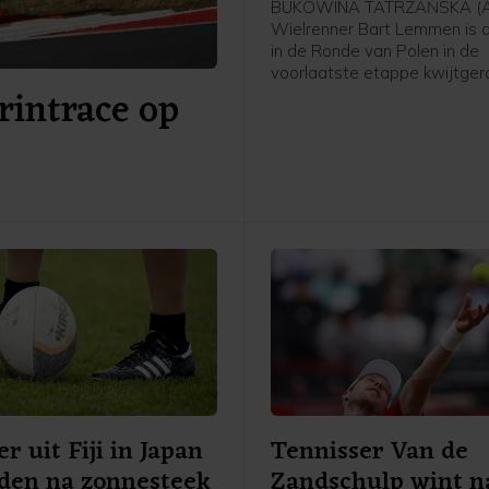
BUKOWINA TATRZAŃSKA (A
Wielrenner Bart Lemmen is d
in de Ronde van Polen in de
voorlaatste etappe kwijtger
rintrace op
Nederlander van Visma - Lea
zag zijn Franse ploeggenoot
Barré in de zesde etappe ov
kilometer naar zijn eerste p
rijden. De Italiaan Christian 
(Astana) finishte als tweede
nieuwe leider in het klassem
Brenner (Tudor) uit Duitslan
derde.
r uit Fiji in Japan
Tennisser Van de
den na zonnesteek
Zandschulp wint n