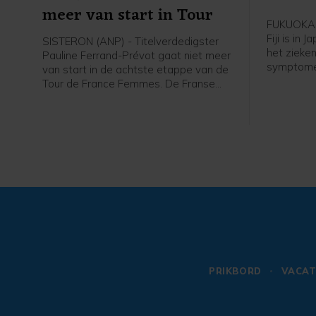
meer van start in Tour
FUKUOKA (
Fiji is in 
SISTERON (ANP) - Titelverdedigster
het ziek
Pauline Ferrand-Prévot gaat niet meer
symptome
van start in de achtste etappe van de
een ernst
Tour de France Femmes. De Franse
de 26-jari
kopvrouw van Visma-Lease a Bike is
maakte zij
niet helemaal fit en heeft in overleg
Fukuoka, 
met de medische staf besloten niet
niveau, b
meer op te stappen, meldt de ploeg.
PRIKBORD
VACAT