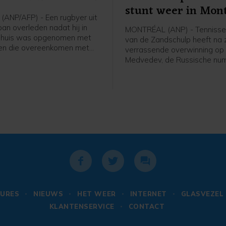
stunt weer in Mon
ANP/AFP) - Een rugbyer uit
Japan overleden nadat hij in
MONTRÉAL (ANP) - Tennisser
enhuis was opgenomen met
van de Zandschulp heeft na z
n die overeenkomen met
verrassende overwinning op 
ige zonnesteek. Het gaat om
Medvedev, de Russische nu
ge Saimoni Vunilagi, zo
van de wereld, opnieuw ge
n club Kyushu KV uit
het masterstoernooi van Mont
dat uitkomt op het tweede
de derde ronde was de Nede
ekend.
na drie sets te sterk voor Hu
Hurkacz uit Polen: 3-6 7-6 (4
URES
NIEUWS
HET WEER
INTERNET
GLASVEZEL
KLANTENSERVICE
CONTACT