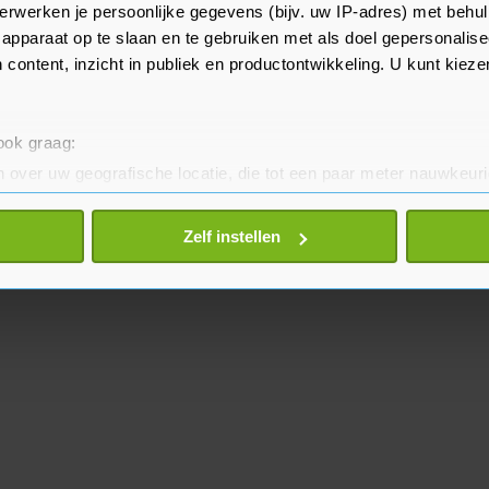
eerdere waarschuwingen volgt
erwerken je persoonlijke gegevens (bijv. uw IP-adres) met behul
apparaat op te slaan en te gebruiken met als doel gepersonalise
 content, inzicht in publiek en productontwikkeling. U kunt kiez
 ook graag:
 over uw geografische locatie, die tot een paar meter nauwkeuri
eren door het actief te scannen op specifieke eigenschappen (fing
onlijke gegevens worden verwerkt en stel uw voorkeuren in he
Zelf instellen
jzigen of intrekken in de Cookieverklaring.
te beter en wordt jouw bezoek makkelijker en persoonlijker. O
je gemaakte keuze altijd wijzigen of intrekken.