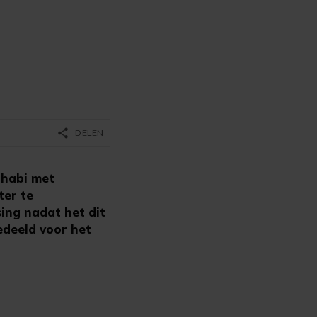
share
DELEN
Dhabi met
ter te
ing nadat het dit
edeeld voor het