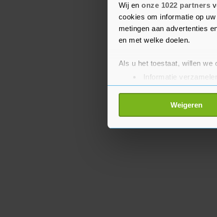
de baan belanden. Na m
Wij en
onze 1022 partners
v
cookies om informatie op uw 
een tijdstraf.
metingen aan advertenties en
en met welke doelen.
Als u het toestaat, willen we
Informatie verzamelen
Uw apparaat identific
Lees meer over hoe uw perso
Weigeren
toestemming op elk moment wi
Met cookies werkt onze websi
ons cookiebeleid bekijken en 