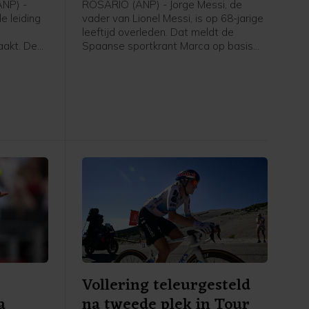
NP) -
ROSARIO (ANP) - Jorge Messi, de
e leiding
vader van Lionel Messi, is op 68-jarige
leeftijd overleden. Dat meldt de
aakt. De
Spaanse sportkrant Marca op basis
se a Bike
van Argentijnse media. Hij stierf
 Louis
volgens de berichten vrijdagavond
er 126
rond 22.00 uur (lokale tijd) in een
rofzege
ziekenhuis in het Argentijnse Rosario.
Scaroni
De familie Messi maakte tijdens het
 en is de
WK van deze zomer bekend dat Jorge
ent. Marco
kampte met een onbekende ziekte.
d werd
Vollering teleurgesteld
a
na tweede plek in Tour