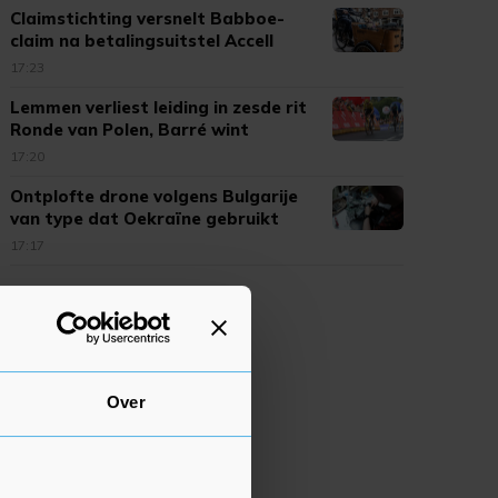
Claimstichting versnelt Babboe-
claim na betalingsuitstel Accell
17:23
Lemmen verliest leiding in zesde rit
Ronde van Polen, Barré wint
17:20
Ontplofte drone volgens Bulgarije
van type dat Oekraïne gebruikt
17:17
Over