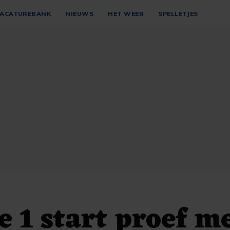
ACATUREBANK
NIEUWS
HET WEER
SPELLETJES
 1 start proef me