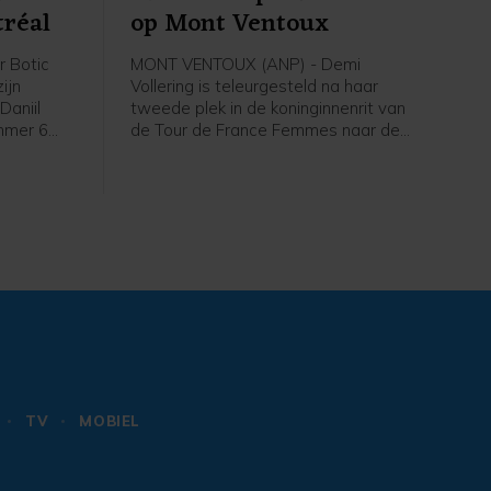
tréal
op Mont Ventoux
 Botic
MONT VENTOUX (ANP) - Demi
ijn
Vollering is teleurgesteld na haar
Daniil
tweede plek in de koninginnenrit van
mmer 6
de Tour de France Femmes naar de
wonnen op
Mont Ventoux. Dat zei de Nederlandse
réal. In
renster van FDJ United-Suez vrijdag na
rlander
afloop van de etappe tegen de NOS.
bert
) 7-5.
TV
MOBIEL