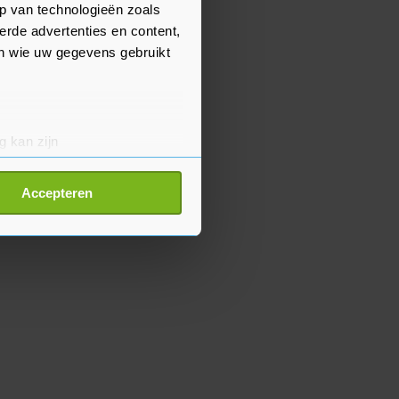
p van technologieën zoals
erde advertenties en content,
en wie uw gegevens gebruikt
g kan zijn
erprinting)
t
detailgedeelte
in. U kunt uw
Accepteren
p onze cookiepagina kun je