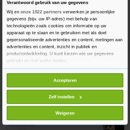
Verantwoord gebruik van uw gegevens
Wij en
onze 1022 partners
verwerken je persoonlijke
gegevens (bijv. uw IP-adres) met behulp van
technologieën zoals cookies om informatie op uw
apparaat op te slaan en te gebruiken met als doel
gepersonaliseerde advertenties en content, metingen aan
advertenties en content, inzicht in publiek en
productontwikkeling. U kunt kiezen wie uw gegevens
gebruikt en met welke doelen.
Meer uit Sport
Als u het toestaat, willen we ook graag:
Accepteren
KNVB voert nieuwe spelregels
Informatie verzamelen over uw geografische
door voor meer tempo in de
locatie, die tot een paar meter nauwkeurig kan zijn
wedstrijd
Uw apparaat identificeren door het actief te
Zelf instellen
1 uur geleden
scannen op specifieke eigenschappen (fingerprinting)
Lees meer over hoe uw persoonlijke gegevens worden
Weigeren
Van 't Schip bondscoach van
verwerkt en stel uw voorkeuren in het
detailgedeelte
in.
Kazachstan
U kunt uw toestemming op elk moment wijzigen of