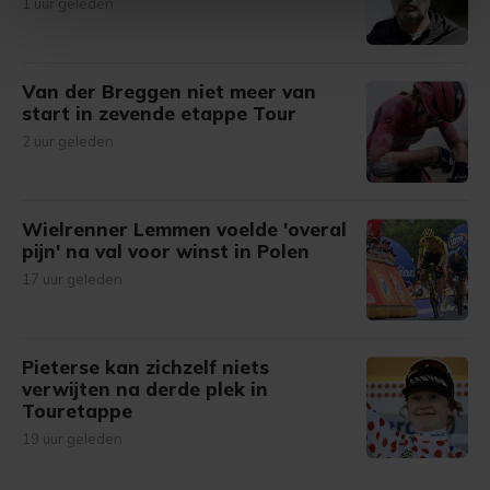
1 uur geleden
intrekken in de Cookieverklaring.
Met cookies werkt onze website beter en wordt jouw
bezoek makkelijker en persoonlijker. Op
Van der Breggen niet meer van
start in zevende etappe Tour
onze cookiepagina kun je ons cookiebeleid bekijken en je
gemaakte keuze altijd wijzigen of intrekken.
2 uur geleden
Wielrenner Lemmen voelde 'overal
pijn' na val voor winst in Polen
17 uur geleden
Pieterse kan zichzelf niets
verwijten na derde plek in
Touretappe
19 uur geleden