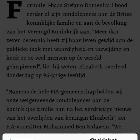
F
ormule 1-baas Stefano Domenicali bood
eerder al zijn condoleances aan de Britse
koninklijke familie en aan de bevolking
van het Verenigd Koninkrijk aan. "Meer dan
zeven decennia heeft zij haar leven gewijd aan de
publieke taak met waardigheid en toewijding en
heeft ze zo veel mensen op de wereld
geïnspireerd", liet hij weten. Elizabeth overleed
donderdag op 96-jarige leeftijd.
"Namens de hele FIA-gemeenschap beiden wij
onze welgemeende condoleances aan de
koninklijke familie aan na het verdrietige nieuws
van het overlijden van koningin Elizabeth", zei
FIA-voorzitter Mohammed Ben Sulayem. "We
herdenken haar ongelofelijke leven in publieke