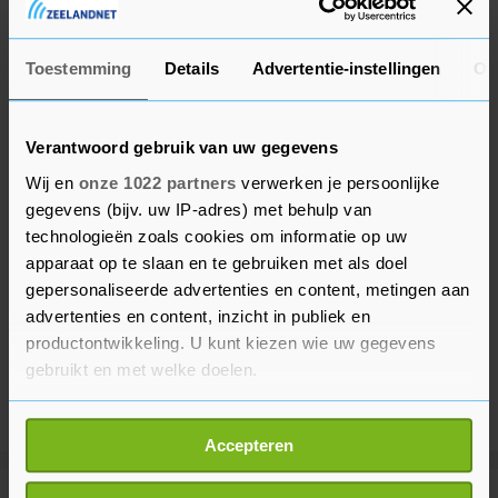
dienst."
Toestemming
Details
Advertentie-instellingen
Ov
Verantwoord gebruik van uw gegevens
Wij en
onze 1022 partners
verwerken je persoonlijke
gegevens (bijv. uw IP-adres) met behulp van
technologieën zoals cookies om informatie op uw
apparaat op te slaan en te gebruiken met als doel
gepersonaliseerde advertenties en content, metingen aan
advertenties en content, inzicht in publiek en
productontwikkeling. U kunt kiezen wie uw gegevens
gebruikt en met welke doelen.
Als u het toestaat, willen we ook graag:
Accepteren
Informatie verzamelen over uw geografische
locatie, die tot een paar meter nauwkeurig kan zijn