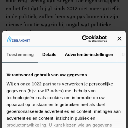
voor relativering kan zorgen. Die eigenschappen,
en het feit dat hij al sinds 2012 niet meer actief is
in de politiek, zullen hem van pas komen in zijn
nieuwe functie waarin hij nogal wat politieke
knopen zal moeten ontwarren.
Boek
Toestemming
Details
Advertentie-instellingen
Ov
Enkele jaren geleden schreef Tjeenk Willink nog
een politiek boek, waarvoor hij in 2019 de
Verantwoord gebruik van uw gegevens
PrinsjesBoekenprijs voor het beste politieke boek
Wij en
onze 1022 partners
verwerken je persoonlijke
kreeg toegekend. In 'Groter denken, kleiner doen'
gegevens (bijv. uw IP-adres) met behulp van
roept Tjeenk Willink op tekenen van
technologieën zoals cookies om informatie op uw
verwaarlozing en sluipende uitholling van de
apparaat op te slaan en te gebruiken met als doel
democratische rechtsorde onder ogen te zien,
gepersonaliseerde advertenties en content, metingen aan
positie te kiezen, het debat aan te gaan en zelf
advertenties en content, inzicht in publiek en
grenzen te trekken.
productontwikkeling. U kunt kiezen wie uw gegevens