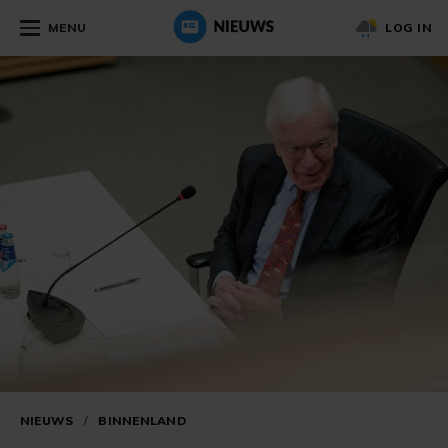
MENU
LOG IN
NIEUWS
/
BINNENLAND