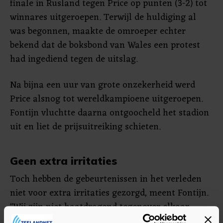
finale in Rusland tegen Price op punten (3-2) tot
winnares uitgeroepen. Terwijl de huldiging al
was begonnen, maakte de omroeper echter
bekend dat de boksbond van Wales een protest
had ingediend tegen de uitslag.
Na bijna een uur van grote onzekerheid werd
Price alsnog tot wereldkampioene uitgeroepen.
Fontijn vluchtte daarna ontgoocheld het stadion
uit en liet de prijsuitreiking schieten.
Geen extra irritaties
Toch hebben de gebeurtenissen in het verleden
niet voor extra irritaties gezorgd, meent Fontijn.
"Wij zijn niet haatdragend tegenover elkaar,
maar we praten verder niet. Af en toe zeggen we