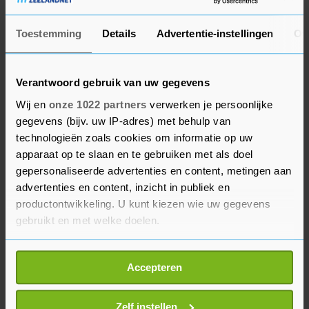
'hoi' en 'succes', maar verder niet. Maar het is niet
zo dat we elkaar een boze blik geven of een
Toestemming
Details
Advertentie-instellingen
Ov
schouderduw op de gang."
Verantwoord gebruik van uw gegevens
Sinds de veelbesproken finale op het WK in
Wij en
onze 1022 partners
verwerken je persoonlijke
Rusland hebben Fontijn en Price al een aantal
gegevens (bijv. uw IP-adres) met behulp van
keer tegen elkaar gevochten. "We horen beiden in
technologieën zoals cookies om informatie op uw
de medailles en het is mooi om hier tegenover
apparaat op te slaan en te gebruiken met als doel
elkaar te staan. De laatste vier of wedstrijden
gepersonaliseerde advertenties en content, metingen aan
waren we erg aan elkaar gewaagd, maar het gaat
advertenties en content, inzicht in publiek en
erom wie het op zo'n groot toernooi doet."
productontwikkeling. U kunt kiezen wie uw gegevens
gebruikt en met welke doelen.
Fontijn verzekerde zich met winst van haar
Als u het toestaat, willen we ook graag:
kwartfinale van haar tweede olympische
Accepteren
Informatie verzamelen over uw geografische
medaille. Vijf jaar geleden werd ze tweede in Rio
locatie, die tot een paar meter nauwkeurig kan zijn
de Janeiro.
Uw apparaat identificeren door het actief te
Zelf instellen